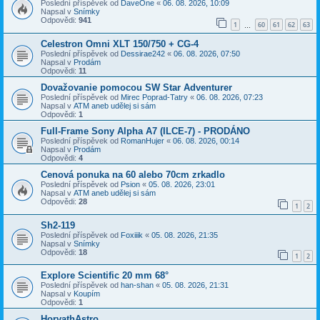
Poslední příspěvek od
DaveOne
«
06. 08. 2026, 10:09
Napsal v
Snímky
Odpovědi:
941
1
60
61
62
63
…
Celestron Omni XLT 150/750 + CG-4
Poslední příspěvek od
Dessirae242
«
06. 08. 2026, 07:50
Napsal v
Prodám
Odpovědi:
11
Dovažovanie pomocou SW Star Adventurer
Poslední příspěvek od
Mirec Poprad-Tatry
«
06. 08. 2026, 07:23
Napsal v
ATM aneb udělej si sám
Odpovědi:
1
Full-Frame Sony Alpha A7 (ILCE-7) - PRODÁNO
Poslední příspěvek od
RomanHujer
«
06. 08. 2026, 00:14
Napsal v
Prodám
Odpovědi:
4
Cenová ponuka na 60 alebo 70cm zrkadlo
Poslední příspěvek od
Psion
«
05. 08. 2026, 23:01
Napsal v
ATM aneb udělej si sám
Odpovědi:
28
1
2
Sh2-119
Poslední příspěvek od
Foxiiik
«
05. 08. 2026, 21:35
Napsal v
Snímky
Odpovědi:
18
1
2
Explore Scientific 20 mm 68°
Poslední příspěvek od
han-shan
«
05. 08. 2026, 21:31
Napsal v
Koupím
Odpovědi:
1
HorvathAstro