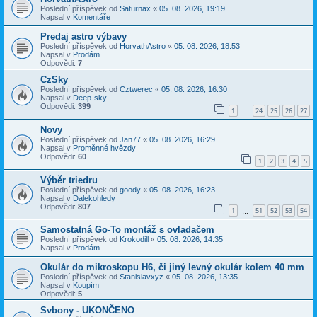
Poslední příspěvek od
Saturnax
«
05. 08. 2026, 19:19
Napsal v
Komentáře
Predaj astro výbavy
Poslední příspěvek od
HorvathAstro
«
05. 08. 2026, 18:53
Napsal v
Prodám
Odpovědi:
7
CzSky
Poslední příspěvek od
Cztwerec
«
05. 08. 2026, 16:30
Napsal v
Deep-sky
Odpovědi:
399
1
24
25
26
27
…
Novy
Poslední příspěvek od
Jan77
«
05. 08. 2026, 16:29
Napsal v
Proměnné hvězdy
Odpovědi:
60
1
2
3
4
5
Výběr triedru
Poslední příspěvek od
goody
«
05. 08. 2026, 16:23
Napsal v
Dalekohledy
Odpovědi:
807
1
51
52
53
54
…
Samostatná Go-To montáž s ovladačem
Poslední příspěvek od
Krokodill
«
05. 08. 2026, 14:35
Napsal v
Prodám
Okulár do mikroskopu H6, či jiný levný okulár kolem 40 mm
Poslední příspěvek od
Stanislavxyz
«
05. 08. 2026, 13:35
Napsal v
Koupím
Odpovědi:
5
Svbony - UKONČENO