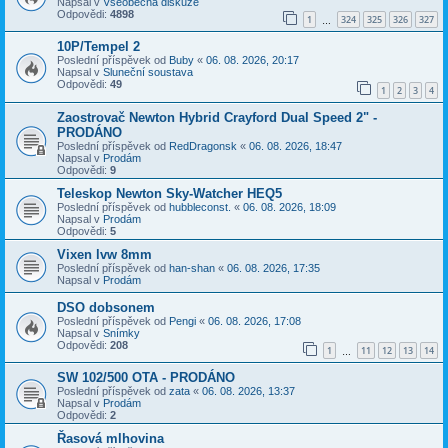
Napsal v
Všeobecná diskuze
Odpovědi:
4898
1
324
325
326
327
…
10P/Tempel 2
Poslední příspěvek od
Buby
«
06. 08. 2026, 20:17
Napsal v
Sluneční soustava
Odpovědi:
49
1
2
3
4
Zaostrovač Newton Hybrid Crayford Dual Speed 2" -
PRODÁNO
Poslední příspěvek od
RedDragonsk
«
06. 08. 2026, 18:47
Napsal v
Prodám
Odpovědi:
9
Teleskop Newton Sky-Watcher HEQ5
Poslední příspěvek od
hubbleconst.
«
06. 08. 2026, 18:09
Napsal v
Prodám
Odpovědi:
5
Vixen lvw 8mm
Poslední příspěvek od
han-shan
«
06. 08. 2026, 17:35
Napsal v
Prodám
DSO dobsonem
Poslední příspěvek od
Pengi
«
06. 08. 2026, 17:08
Napsal v
Snímky
Odpovědi:
208
1
11
12
13
14
…
SW 102/500 OTA - PRODÁNO
Poslední příspěvek od
zata
«
06. 08. 2026, 13:37
Napsal v
Prodám
Odpovědi:
2
Řasová mlhovina