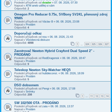
Poslední příspěvek od
dvader
«
07. 08. 2026, 07:30
Napsal v
ATM aneb udělej si sám
Odpovědi:
2
Omegon Pro Reducer 0.75x, SVBony SV241, přenosný zdroj
99Wh
Poslední příspěvek od
Václav B
«
06. 08. 2026, 23:08
Napsal v
Prodám
Odpovědi:
4
Doporučuji odkaz
Poslední příspěvek od
nou
«
06. 08. 2026, 21:43
Napsal v
Všeobecná diskuze
Odpovědi:
4898
1
324
325
326
327
…
Zaostrovač Newton Hybrid Crayford Dual Speed 2" -
PRODÁNO
Poslední příspěvek od
RedDragonsk
«
06. 08. 2026, 18:47
Napsal v
Prodám
Odpovědi:
9
Teleskop Newton Sky-Watcher HEQ5
Poslední příspěvek od
hubbleconst.
«
06. 08. 2026, 18:09
Napsal v
Prodám
Odpovědi:
5
DSO dobsonem
Poslední příspěvek od
Pengi
«
06. 08. 2026, 17:08
Napsal v
Snímky
Odpovědi:
208
1
11
12
13
14
…
SW 102/500 OTA - PRODÁNO
Poslední příspěvek od
zata
«
06. 08. 2026, 13:37
Napsal v
Prodám