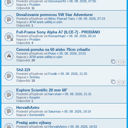
Poslední příspěvek od
Dessirae242
«
06. 08. 2026, 07:50
Napsal v
Prodám
Odpovědi:
11
Dovažovanie pomocou SW Star Adventurer
Poslední příspěvek od
Mirec Poprad-Tatry
«
06. 08. 2026, 07:23
Napsal v
ATM aneb udělej si sám
Odpovědi:
1
Full-Frame Sony Alpha A7 (ILCE-7) - PRODÁNO
Poslední příspěvek od
RomanHujer
«
06. 08. 2026, 00:14
Napsal v
Prodám
Odpovědi:
4
Cenová ponuka na 60 alebo 70cm zrkadlo
Poslední příspěvek od
Psion
«
05. 08. 2026, 23:01
Napsal v
ATM aneb udělej si sám
Odpovědi:
28
1
2
Sh2-119
Poslední příspěvek od
Foxiiik
«
05. 08. 2026, 21:35
Napsal v
Snímky
Odpovědi:
18
1
2
Explore Scientific 20 mm 68°
Poslední příspěvek od
han-shan
«
05. 08. 2026, 21:31
Napsal v
Koupím
Odpovědi:
1
HorvathAstro
Poslední příspěvek od
Saturnax
«
05. 08. 2026, 19:19
Napsal v
Komentáře
Predaj astro výbavy
Poslední příspěvek od
HorvathAstro
«
05. 08. 2026, 18:53