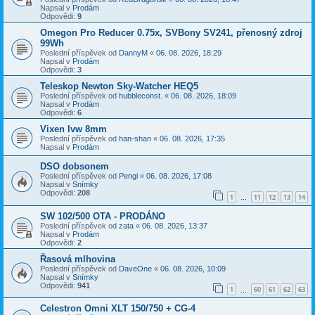
Napsal v
Prodám
Odpovědi:
9
Omegon Pro Reducer 0.75x, SVBony SV241, přenosný zdroj
99Wh
Poslední příspěvek od
DannyM
«
06. 08. 2026, 18:29
Napsal v
Prodám
Odpovědi:
3
Teleskop Newton Sky-Watcher HEQ5
Poslední příspěvek od
hubbleconst.
«
06. 08. 2026, 18:09
Napsal v
Prodám
Odpovědi:
6
Vixen lvw 8mm
Poslední příspěvek od
han-shan
«
06. 08. 2026, 17:35
Napsal v
Prodám
DSO dobsonem
Poslední příspěvek od
Pengi
«
06. 08. 2026, 17:08
Napsal v
Snímky
Odpovědi:
208
1
11
12
13
14
…
SW 102/500 OTA - PRODÁNO
Poslední příspěvek od
zata
«
06. 08. 2026, 13:37
Napsal v
Prodám
Odpovědi:
2
Řasová mlhovina
Poslední příspěvek od
DaveOne
«
06. 08. 2026, 10:09
Napsal v
Snímky
Odpovědi:
941
1
60
61
62
63
…
Celestron Omni XLT 150/750 + CG-4