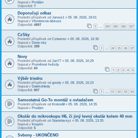
Napsal v
Prodám
Odpovědi:
7
Doporučuji odkaz
Poslední příspěvek od
Jarous1
«
05. 08. 2026, 18:01
Napsal v
Všeobecná diskuze
Odpovědi:
4897
1
324
325
326
327
…
CzSky
Poslední příspěvek od
Cztwerec
«
05. 08. 2026, 16:30
Napsal v
Deep-sky
Odpovědi:
399
1
24
25
26
27
…
Novy
Poslední příspěvek od
Jan77
«
05. 08. 2026, 16:29
Napsal v
Proměnné hvězdy
Odpovědi:
60
1
2
3
4
5
Výběr triedru
Poslední příspěvek od
goody
«
05. 08. 2026, 16:23
Napsal v
Dalekohledy
Odpovědi:
807
1
51
52
53
54
…
Samostatná Go-To montáž s ovladačem
Poslední příspěvek od
Krokodill
«
05. 08. 2026, 14:35
Napsal v
Prodám
Okulár do mikroskopu H6, či jiný levný okulár kolem 40 mm
Poslední příspěvek od
Stanislavxyz
«
05. 08. 2026, 13:35
Napsal v
Koupím
Odpovědi:
5
Svbony - UKONČENO