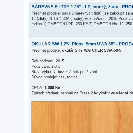
BAREVNÉ FILTRY 1.25" - LP, modrý, žlutý - P
Předmět prodeje: sada 3 barevných filtrů (lze zakoupit s
12 (žlutý) 2) TS # 80A (modrý) Rok pořízení: 2015 Použív
rodina 1) OMEGON LPF: 250 Kč 2) OMEGON No. 12: 250.
OKULÁR SW 1.25" Plössl 5mm UWA 58° - PRO
Předmět prodeje:
okulár SKY WATCHER SWA-58-5
Rok pořízení: 2015
Používání: 2-3 x
Stav: výborný, bez známek používání
Důvod prodeje: čas, rodina
CENA:
1.000 Kč
Způsob předání: osobně na Praze 2
kdykoliv ve všední d