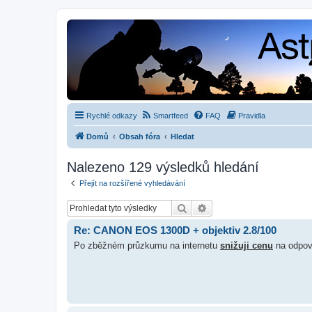
Rychlé odkazy
Smartfeed
FAQ
Pravidla
Domů
Obsah fóra
Hledat
Nalezeno 129 výsledků hledání
Přejít na rozšířené vyhledávání
Hledat
Pokročilé hledání
Re: CANON EOS 1300D + objektiv 2.8/100
Po zběžném průzkumu na internetu
snižuji cenu
na odpov