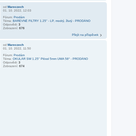
od
Mareczech
01. 10. 2022, 12:03
Fórum:
Prodám
Téma:
BAREVNÉ FILTRY 1.25" - LP, modrý, žlutý - PRODÁNO
Odpovědi:
3
Zobrazení:
676
Přejít na příspěvek
od
Mareczech
01. 10. 2022, 11:50
Fórum:
Prodám
Téma:
OKULÁR SW 1.25" Plössl 5mm UWA 58° - PRODÁNO
Odpovědi:
3
Zobrazení:
674