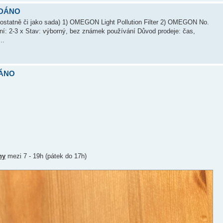
RODÁNO
amostatně či jako sada) 1) OMEGON Light Pollution Filter 2) OMEGON No.
ání: 2-3 x Stav: výborný, bez známek používání Důvod prodeje: čas,
..
DÁNO
ny
mezi 7 - 19h (pátek do 17h)