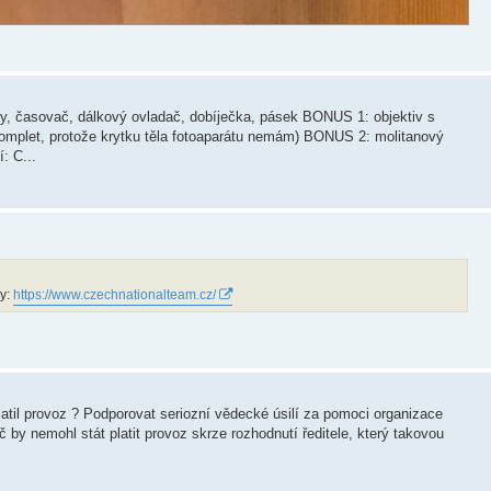
, časovač, dálkový ovladač, dobíječka, pásek BONUS 1: objektiv s
omplet, protože krytku těla fotoaparátu nemám) BONUS 2: molitanový
: C...
dy:
https://www.czechnationalteam.cz/
latil provoz ? Podporovat seriozní vědecké úsilí za pomoci organizace
y nemohl stát platit provoz skrze rozhodnutí ředitele, který takovou