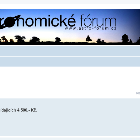
Na
ídajících
4.500,- Kč
.