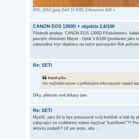
IMG_6652.jpeg (544.15 KiB) Zobrazeno 668 x
CANON EOS 1300D + objektiv 2.8/100
Předmět prodeje: CANON EOS 1300D Příslušenství: kabely
pevným ohniskem Meyer - Optik 2.8/100 (prodávám jako k
zatemněný kryt objektivu na noční pozorování Rok pořízení
Re: SETI
Karell píše:
Asi nejživější server s potřebnými informacemi najdeš ta
Díky, přesunu své dotazy tam.
Re: SETI
Myslíš, jako že ty bys provozoval svůj koníček a stát by p
zabývající se vzděláním máme nazývat "koníčkem"?? Proč b
aktivitu podpoří? Už jen proto, aby ...