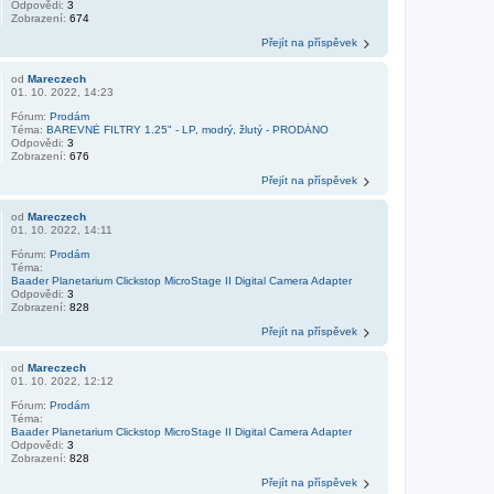
Odpovědi:
3
Zobrazení:
674
Přejít na příspěvek
od
Mareczech
01. 10. 2022, 14:23
Fórum:
Prodám
Téma:
BAREVNÉ FILTRY 1.25" - LP, modrý, žlutý - PRODÁNO
Odpovědi:
3
Zobrazení:
676
Přejít na příspěvek
od
Mareczech
01. 10. 2022, 14:11
Fórum:
Prodám
Téma:
Baader Planetarium Clickstop MicroStage II Digital Camera Adapter
Odpovědi:
3
Zobrazení:
828
Přejít na příspěvek
od
Mareczech
01. 10. 2022, 12:12
Fórum:
Prodám
Téma:
Baader Planetarium Clickstop MicroStage II Digital Camera Adapter
Odpovědi:
3
Zobrazení:
828
Přejít na příspěvek