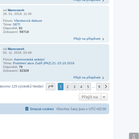
od
Mareczech
26. 01. 2019, 11:36
Fórum:
Všeobecná diskuze
Téma:
SETI
Odpovědi:
91
Zobrazení:
59719
Přejít na příspěvek
od
Mareczech
02. 11. 2016, 03:48
Fórum:
Astronomická setkání
Téma:
Podzimní akce Zubří (PAZ) 21.-23.10.2016
Odpovědi:
76
Zobrazení:
32329
Přejít na příspěvek
Stránka
1
z
9
1
2
3
4
5
9
Další
lezeno 129 výsledků hledání
…
Přejít na
Smazat cookies
Všechny časy jsou v
UTC+02:00
⇩