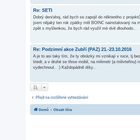
Re: SETI
Dobrý den/ahoj, rád bych se zapojil do některého z proje
jsem nějaký ten rok zpátky měl BOINC nainstalovaný na mé
zpět s myšlenkou, že bych rád využil mé dvě dlouhodo...
Re: Podzimní akce Zubří (PAZ) 21.-23.10.2016
A je to asi taky tím, že ty obrázky mi vznikají v ruce, tj.b
triedr, a v druhé se třese mobil, na milimetr (a milivteřinu
vydechnout.. :) Každopádně díky...
Přejít na rozšířené vyhledávání
Domů
Obsah fóra