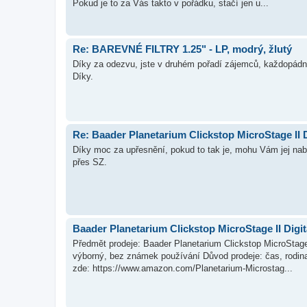
Pokud je to za Vás takto v pořádku, stačí jen u...
Re: BAREVNÉ FILTRY 1.25" - LP, modrý, žlutý
Díky za odezvu, jste v druhém pořadí zájemců, každopádn
Díky.
Re: Baader Planetarium Clickstop MicroStage II 
Díky moc za upřesnění, pokud to tak je, mohu Vám jej nab
přes SZ.
Baader Planetarium Clickstop MicroStage II Digi
Předmět prodeje: Baader Planetarium Clickstop MicroStage 
výborný, bez známek používání Důvod prodeje: čas, rodina
zde: https://www.amazon.com/Planetarium-Microstag...