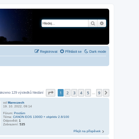
Hledat
Pokročilé hledání
Registrovat
Přihlásit se
Dark mode
Stránka
1
z
9
1
2
3
4
5
9
Další
lezeno 129 výsledků hledání
…
od
Mareczech
19. 10. 2022, 09:14
Fórum:
Prodám
Téma:
CANON EOS 1300D + objektiv 2.8/100
Odpovědi:
1
Zobrazení:
535
Přejít na příspěvek