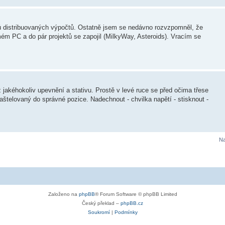
ktů distribuovaných výpočtů. Ostatně jsem se nedávno rozvzpomněl, že
m PC a do pár projektů se zapojil (MilkyWay, Asteroids). Vracím se
ez jakéhokoliv upevnění a stativu. Prostě v levé ruce se před očima třese
) naštelovaný do správné pozice. Nadechnout - chvilka napětí - stisknout -
Na
Založeno na
phpBB
® Forum Software © phpBB Limited
Český překlad –
phpBB.cz
Soukromí
|
Podmínky