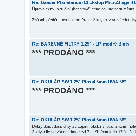
Re: Baader Planetarium Clickstop MicroStage II 
Úprava ceny: aktuální (bazarová) cena na internetu mínus
Způsob předání: osobně na Praze 2 kdykoliv ve všední dny
Re: BAREVNÉ FILTRY 1.25" - LP, modrý, žlutý
*** PRODÁNO ***
Re: OKULÁR SW 1.25" Plössl 5mm UWA 58°
*** PRODÁNO ***
Re: OKULÁR SW 1.25" Plössl 5mm UWA 58°
Dobrý den, Aleši, díky za zájem, okulár si vaši známí mo
2 kdykoliv ve všední dny mezi 7 - 19h (pátek do 17h) . J