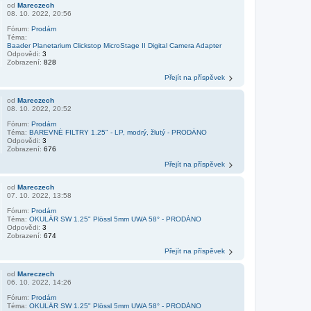
od
Mareczech
08. 10. 2022, 20:56
Fórum:
Prodám
Téma:
Baader Planetarium Clickstop MicroStage II Digital Camera Adapter
Odpovědi:
3
Zobrazení:
828
Přejít na příspěvek
od
Mareczech
08. 10. 2022, 20:52
Fórum:
Prodám
Téma:
BAREVNÉ FILTRY 1.25" - LP, modrý, žlutý - PRODÁNO
Odpovědi:
3
Zobrazení:
676
Přejít na příspěvek
od
Mareczech
07. 10. 2022, 13:58
Fórum:
Prodám
Téma:
OKULÁR SW 1.25" Plössl 5mm UWA 58° - PRODÁNO
Odpovědi:
3
Zobrazení:
674
Přejít na příspěvek
od
Mareczech
06. 10. 2022, 14:26
Fórum:
Prodám
Téma:
OKULÁR SW 1.25" Plössl 5mm UWA 58° - PRODÁNO