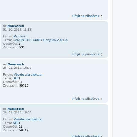
Přejít na příspěvek
od
Mareczech
01. 10. 2022, 11:38
Fórum:
Prodám
Téma:
CANON EOS 1300D + objektiv 2.8/100
Odpovědi:
1
Zobrazení:
535
Přejít na příspěvek
od
Mareczech
26. 01. 2019, 16:08
Fórum:
Všeobecná diskuze
Téma:
SETI
Odpovědi:
91
Zobrazení:
59719
Přejít na příspěvek
od
Mareczech
26. 01. 2019, 16:05
Fórum:
Všeobecná diskuze
Téma:
SETI
Odpovědi:
91
Zobrazení:
59719
Přejít na příspěvek