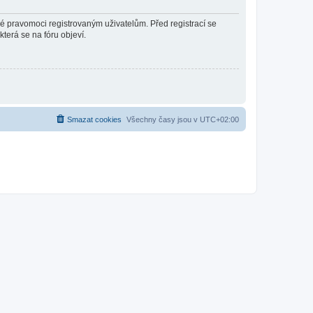
né pravomoci registrovaným uživatelům. Před registrací se
která se na fóru objeví.
Smazat cookies
Všechny časy jsou v
UTC+02:00