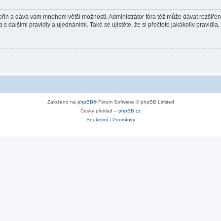
 vteřin a dává vám mnohem větší možnosti. Administrátor fóra též může dávat rozšíře
 s dalšími pravidly a ujednáními. Také se ujistěte, že si přečtete jakákoliv pravidla, 
Založeno na
phpBB
® Forum Software © phpBB Limited
Český překlad –
phpBB.cz
Soukromí
|
Podmínky