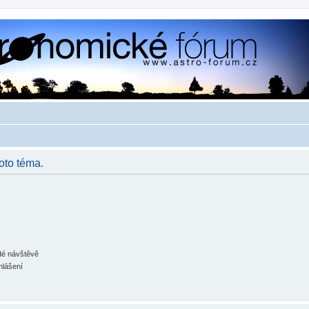
oto téma.
ždé návštěvě
hlášení