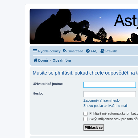
Rychlé odkazy
Smartfeed
FAQ
Pravidla
Domů
Obsah fóra
Musíte se přihlásit, pokud chcete odpovědět na t
Uživatelské jméno:
Heslo:
Zapomněl(a) jsem heslo
Znovu poslat aktivační e-mail
Přihlásit mě automaticky při ka
Skrýt můj online stav pro toto při