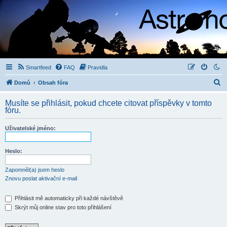
Smartfeed
FAQ
Pravidla
H
Domů
Obsah fóra
l
Musíte se přihlásit, pokud chcete citovat příspěvky v tomto
e
fóru.
d
Uživatelské jméno:
a
t
Heslo:
Zapomněl(a) jsem heslo
Znovu poslat aktivační e-mail
Přihlásit mě automaticky při každé návštěvě
Skrýt můj online stav pro toto přihlášení