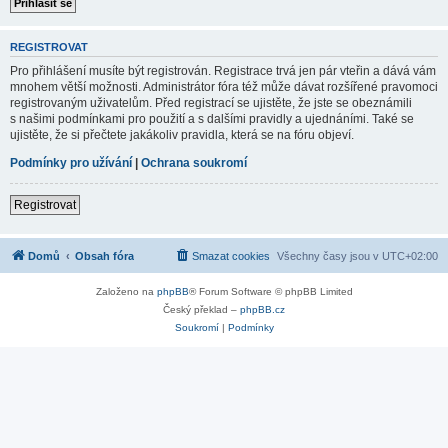
REGISTROVAT
Pro přihlášení musíte být registrován. Registrace trvá jen pár vteřin a dává vám
mnohem větší možnosti. Administrátor fóra též může dávat rozšířené pravomoci
registrovaným uživatelům. Před registrací se ujistěte, že jste se obeznámili
s našimi podmínkami pro použití a s dalšími pravidly a ujednáními. Také se
ujistěte, že si přečtete jakákoliv pravidla, která se na fóru objeví.
Podmínky pro užívání
|
Ochrana soukromí
Registrovat
Domů
Obsah fóra
Smazat cookies
Všechny časy jsou v
UTC+02:00
Založeno na
phpBB
® Forum Software © phpBB Limited
Český překlad –
phpBB.cz
Soukromí
|
Podmínky