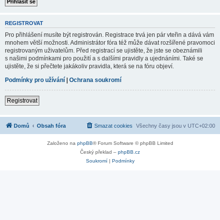
REGISTROVAT
Pro přihlášení musíte být registrován. Registrace trvá jen pár vteřin a dává vám
mnohem větší možnosti. Administrátor fóra též může dávat rozšířené pravomoci
registrovaným uživatelům. Před registrací se ujistěte, že jste se obeznámili
s našimi podmínkami pro použití a s dalšími pravidly a ujednáními. Také se
ujistěte, že si přečtete jakákoliv pravidla, která se na fóru objeví.
Podmínky pro užívání
|
Ochrana soukromí
Registrovat
Domů
Obsah fóra
Smazat cookies
Všechny časy jsou v
UTC+02:00
Založeno na
phpBB
® Forum Software © phpBB Limited
Český překlad –
phpBB.cz
Soukromí
|
Podmínky