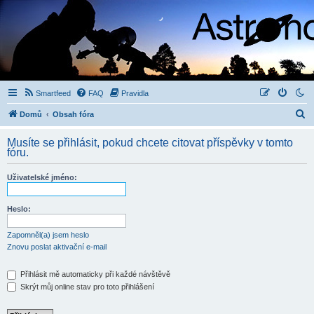
Smartfeed
FAQ
Pravidla
H
Domů
Obsah fóra
l
Musíte se přihlásit, pokud chcete citovat příspěvky v tomto
e
fóru.
d
Uživatelské jméno:
a
t
Heslo:
Zapomněl(a) jsem heslo
Znovu poslat aktivační e-mail
Přihlásit mě automaticky při každé návštěvě
Skrýt můj online stav pro toto přihlášení