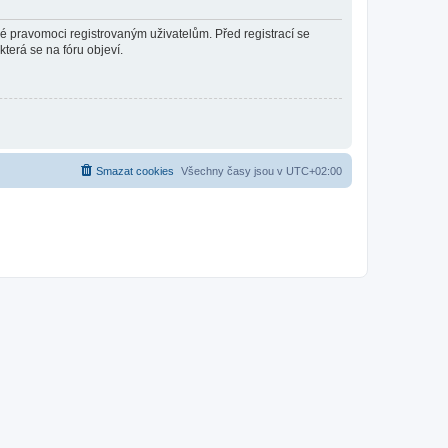
né pravomoci registrovaným uživatelům. Před registrací se
která se na fóru objeví.
Smazat cookies
Všechny časy jsou v
UTC+02:00