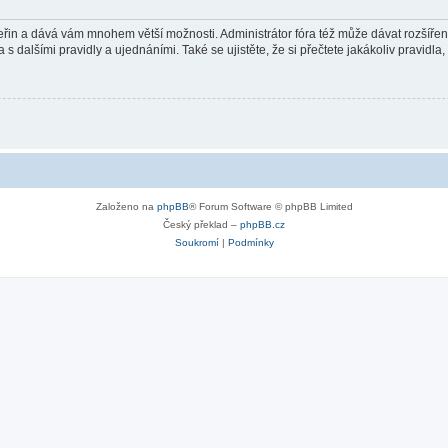
 vteřin a dává vám mnohem větší možnosti. Administrátor fóra též může dávat rozšíře
 s dalšími pravidly a ujednáními. Také se ujistěte, že si přečtete jakákoliv pravidla, 
Založeno na
phpBB
® Forum Software © phpBB Limited
Český překlad –
phpBB.cz
Soukromí
|
Podmínky