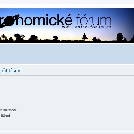
 přihlášeni.
ždé návštěvě
hlášení