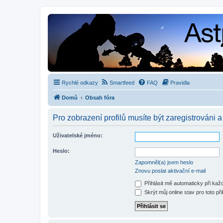
Rychlé odkazy
Smartfeed
FAQ
Pravidla
Domů
Obsah fóra
Pro zobrazení profilů musíte být zaregistrováni a
Uživatelské jméno:
Heslo:
Zapomněl(a) jsem heslo
Znovu poslat aktivační e-mail
Přihlásit mě automaticky při ka
Skrýt můj online stav pro toto při