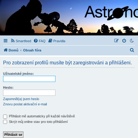
Smartfeed
FAQ
Pravidla
H
Domů
Obsah fóra
l
Pro zobrazení profilů musíte být zaregistrováni a přihlášeni.
e
d
Uživatelské jméno:
a
t
Heslo:
Zapomněl(a) jsem heslo
Znovu poslat aktivační e-mail
Přihlásit mě automaticky při každé návštěvě
Skrýt můj online stav pro toto přihlášení