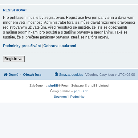
REGISTROVAT
Pro přihlášení musíte být registrován. Registrace trvá jen pár vteřin a dává vám
mnohem větší možnosti. Administrátor fóra též může dávat rozšířené pravomoci
registrovaným uživatelům. Před registrací se ujistěte, že jste se obeznámili
s našimi podmínkami pro použití a s dalšími pravidly a ujednáními. Také se
ujistěte, že si přečtete jakákoliv pravidla, která se na fóru objeví.
Podmínky pro užívání
|
Ochrana soukromí
Registrovat
Domů
Obsah fóra
Smazat cookies
Všechny časy jsou v
UTC+02:00
Založeno na
phpBB
® Forum Software © phpBB Limited
Český překlad –
phpBB.cz
Soukromí
|
Podmínky