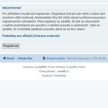
REGISTROVAT
Pro přihlášení musíte být registrován. Registrace trvá jen pár vteřin a dává vám
mnohem větší možnosti. Administrátor fóra též může dávat rozšířené pravomoci
registrovaným uživatelům. Před registrací se ujistěte, že jste se obeznámili
s našimi podmínkami pro použití a s dalšími pravidly a ujednáními. Také se
ujistěte, že si přečtete jakákoliv pravidla, která se na fóru objeví.
Podmínky pro užívání
|
Ochrana soukromí
Registrovat
Domů
Obsah fóra
Smazat cookies
Všechny časy jsou v
UTC+02:00
Založeno na
phpBB
® Forum Software © phpBB Limited
Český překlad –
phpBB.cz
Soukromí
|
Podmínky