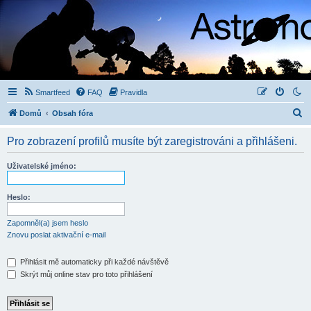
Smartfeed
FAQ
Pravidla
H
Domů
Obsah fóra
l
Pro zobrazení profilů musíte být zaregistrováni a přihlášeni.
e
d
Uživatelské jméno:
a
t
Heslo:
Zapomněl(a) jsem heslo
Znovu poslat aktivační e-mail
Přihlásit mě automaticky při každé návštěvě
Skrýt můj online stav pro toto přihlášení