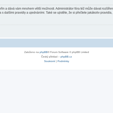
 vteřin a dává vám mnohem větší možnosti. Administrátor fóra též může dávat rozšíře
 s dalšími pravidly a ujednáními. Také se ujistěte, že si přečtete jakákoliv pravidla, 
Založeno na
phpBB
® Forum Software © phpBB Limited
Český překlad –
phpBB.cz
Soukromí
|
Podmínky