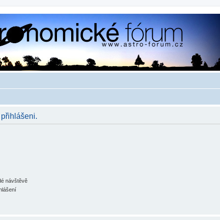
 přihlášeni.
ždé návštěvě
hlášení