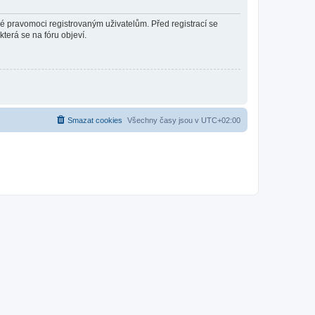
né pravomoci registrovaným uživatelům. Před registrací se
která se na fóru objeví.
Smazat cookies
Všechny časy jsou v
UTC+02:00