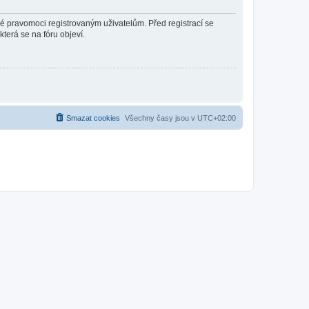
né pravomoci registrovaným uživatelům. Před registrací se
která se na fóru objeví.
Smazat cookies
Všechny časy jsou v
UTC+02:00