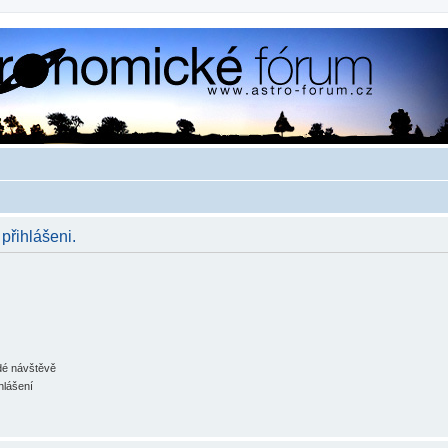
 přihlášeni.
ždé návštěvě
hlášení