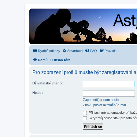
Rychlé odkazy
Smartfeed
FAQ
Pravidla
Domů
Obsah fóra
Pro zobrazení profilů musíte být zaregistrováni a
Uživatelské jméno:
Heslo:
Zapomněl(a) jsem heslo
Znovu poslat aktivační e-mail
Přihlásit mě automaticky při ka
Skrýt můj online stav pro toto při