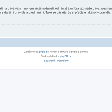
 vteřin a dává vám mnohem větší možnosti. Administrátor fóra též může dávat rozšíře
 s dalšími pravidly a ujednáními. Také se ujistěte, že si přečtete jakákoliv pravidla, 
Založeno na
phpBB
® Forum Software © phpBB Limited
Český překlad –
phpBB.cz
Soukromí
|
Podmínky