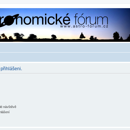
 přihlášeni.
ždé návštěvě
hlášení