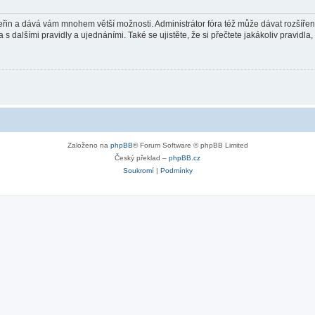
 vteřin a dává vám mnohem větší možnosti. Administrátor fóra též může dávat rozšíře
 s dalšími pravidly a ujednáními. Také se ujistěte, že si přečtete jakákoliv pravidla, 
Založeno na
phpBB
® Forum Software © phpBB Limited
Český překlad –
phpBB.cz
Soukromí
|
Podmínky