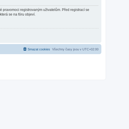
né pravomoci registrovaným uživatelům. Před registrací se
která se na fóru objeví.
Smazat cookies
Všechny časy jsou v
UTC+02:00