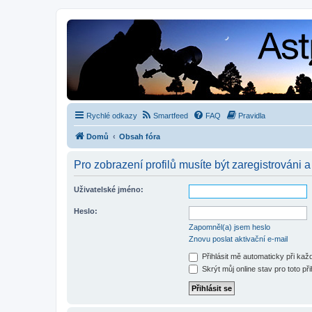
Rychlé odkazy
Smartfeed
FAQ
Pravidla
Domů
Obsah fóra
Pro zobrazení profilů musíte být zaregistrováni a
Uživatelské jméno:
Heslo:
Zapomněl(a) jsem heslo
Znovu poslat aktivační e-mail
Přihlásit mě automaticky při ka
Skrýt můj online stav pro toto při