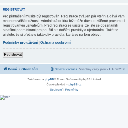
REGISTROVAT
Pro přihlášení musíte být registrován. Registrace trvá jen pár vteřin a dává vám
mnohem větší možnosti. Administrátor fóra též může dávat rozšířené pravomoci
registrovaným uživatelům. Před registrací se ujistěte, že jste se obeznámili
s našimi podmínkami pro použití a s dalšími pravidly a ujednáními. Také se
ujistěte, že si přečtete jakákoliv pravidla, která se na fóru objeví.
Podmínky pro užívání
|
Ochrana soukromí
Registrovat
Domů
Obsah fóra
Smazat cookies
Všechny časy jsou v
UTC+02:00
Založeno na
phpBB
® Forum Software © phpBB Limited
Český překlad –
phpBB.cz
Soukromí
|
Podmínky