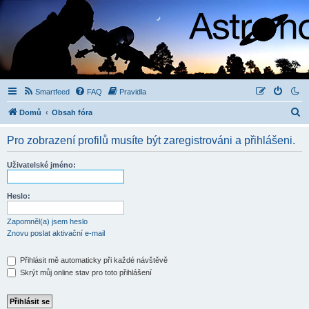
Smartfeed
FAQ
Pravidla
H
Domů
Obsah fóra
l
Pro zobrazení profilů musíte být zaregistrováni a přihlášeni.
e
d
Uživatelské jméno:
a
t
Heslo:
Zapomněl(a) jsem heslo
Znovu poslat aktivační e-mail
Přihlásit mě automaticky při každé návštěvě
Skrýt můj online stav pro toto přihlášení