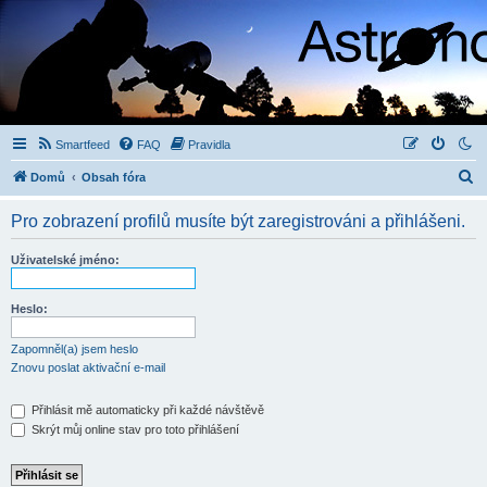
Smartfeed
FAQ
Pravidla
H
Domů
Obsah fóra
l
Pro zobrazení profilů musíte být zaregistrováni a přihlášeni.
e
d
Uživatelské jméno:
a
t
Heslo:
Zapomněl(a) jsem heslo
Znovu poslat aktivační e-mail
Přihlásit mě automaticky při každé návštěvě
Skrýt můj online stav pro toto přihlášení