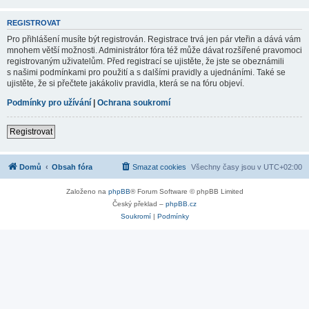
REGISTROVAT
Pro přihlášení musíte být registrován. Registrace trvá jen pár vteřin a dává vám
mnohem větší možnosti. Administrátor fóra též může dávat rozšířené pravomoci
registrovaným uživatelům. Před registrací se ujistěte, že jste se obeznámili
s našimi podmínkami pro použití a s dalšími pravidly a ujednáními. Také se
ujistěte, že si přečtete jakákoliv pravidla, která se na fóru objeví.
Podmínky pro užívání
|
Ochrana soukromí
Registrovat
Domů
Obsah fóra
Smazat cookies
Všechny časy jsou v
UTC+02:00
Založeno na
phpBB
® Forum Software © phpBB Limited
Český překlad –
phpBB.cz
Soukromí
|
Podmínky