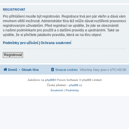
REGISTROVAT
Pro přihlášení musíte být registrován. Registrace trvá jen pár vteřin a dává vám
mnohem větší možnosti. Administrátor fóra též může dávat rozšířené pravomoci
registrovaným uživatelům. Před registrací se ujistěte, že jste se obeznámili
s našimi podmínkami pro použití a s dalšími pravidly a ujednáními. Také se
ujistěte, že si přečtete jakákoliv pravidla, která se na fóru objeví.
Podmínky pro užívání
|
Ochrana soukromí
Registrovat
Domů
Obsah fóra
Smazat cookies
Všechny časy jsou v
UTC+02:00
Založeno na
phpBB
® Forum Software © phpBB Limited
Český překlad –
phpBB.cz
Soukromí
|
Podmínky