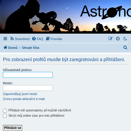
Smartfeed
FAQ
Pravidla
H
Domů
Obsah fóra
l
Pro zobrazení profilů musíte být zaregistrováni a přihlášeni.
e
d
Uživatelské jméno:
a
t
Heslo:
Zapomněl(a) jsem heslo
Znovu poslat aktivační e-mail
Přihlásit mě automaticky při každé návštěvě
Skrýt můj online stav pro toto přihlášení