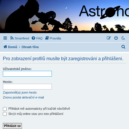
Smartfeed
FAQ
Pravidla
H
Domů
Obsah fóra
l
Pro zobrazení profilů musíte být zaregistrováni a přihlášeni.
e
d
Uživatelské jméno:
a
t
Heslo:
Zapomněl(a) jsem heslo
Znovu poslat aktivační e-mail
Přihlásit mě automaticky při každé návštěvě
Skrýt můj online stav pro toto přihlášení