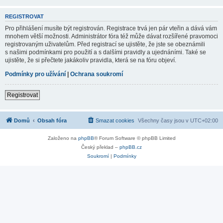
REGISTROVAT
Pro přihlášení musíte být registrován. Registrace trvá jen pár vteřin a dává vám
mnohem větší možnosti. Administrátor fóra též může dávat rozšířené pravomoci
registrovaným uživatelům. Před registrací se ujistěte, že jste se obeznámili
s našimi podmínkami pro použití a s dalšími pravidly a ujednáními. Také se
ujistěte, že si přečtete jakákoliv pravidla, která se na fóru objeví.
Podmínky pro užívání
|
Ochrana soukromí
Registrovat
Domů
Obsah fóra
Smazat cookies
Všechny časy jsou v
UTC+02:00
Založeno na
phpBB
® Forum Software © phpBB Limited
Český překlad –
phpBB.cz
Soukromí
|
Podmínky