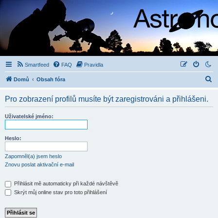
Smartfeed
FAQ
Pravidla
H
Domů
Obsah fóra
l
Pro zobrazení profilů musíte být zaregistrováni a přihlášeni.
e
d
Uživatelské jméno:
a
t
Heslo:
Zapomněl(a) jsem heslo
Znovu poslat aktivační e-mail
Přihlásit mě automaticky při každé návštěvě
Skrýt můj online stav pro toto přihlášení