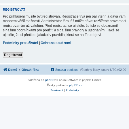
REGISTROVAT
Pro přihlášení musíte být registrován. Registrace trvá jen pár vteřin a dává vám
mnohem větší možnosti. Administrátor fóra též může dávat rozšířené pravomoci
registrovaným uživatelům. Před registrací se ujistěte, že jste se obeznámili
s našimi podmínkami pro použití a s dalšími pravidly a ujednáními. Také se
ujistěte, že si přečtete jakákoliv pravidla, která se na fóru objeví.
Podmínky pro užívání
|
Ochrana soukromí
Registrovat
Domů
Obsah fóra
Smazat cookies
Všechny časy jsou v
UTC+02:00
Založeno na
phpBB
® Forum Software © phpBB Limited
Český překlad –
phpBB.cz
Soukromí
|
Podmínky