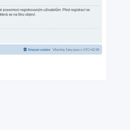
né pravomoci registrovaným uživatelům. Před registrací se
která se na fóru objeví.
Smazat cookies
Všechny časy jsou v
UTC+02:00