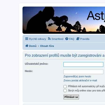
Rychlé odkazy
Smartfeed
FAQ
Pravidla
Domů
Obsah fóra
Pro zobrazení profilů musíte být zaregistrováni a
Uživatelské jméno:
Heslo:
Zapomněl(a) jsem heslo
Znovu poslat aktivační e-mail
Přihlásit mě automaticky při ka
Skrýt můj online stav pro toto při