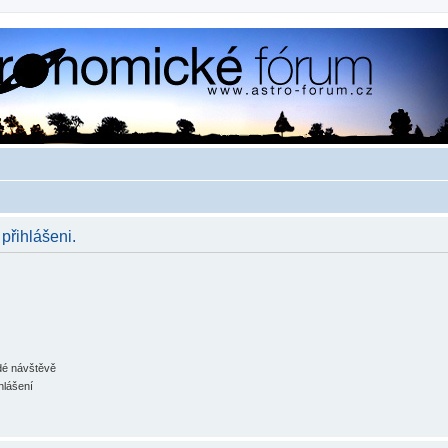
 přihlášeni.
ždé návštěvě
hlášení