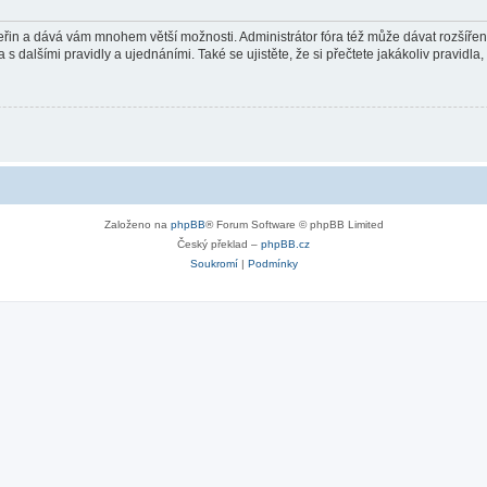
 vteřin a dává vám mnohem větší možnosti. Administrátor fóra též může dávat rozšíře
 s dalšími pravidly a ujednáními. Také se ujistěte, že si přečtete jakákoliv pravidla, 
Založeno na
phpBB
® Forum Software © phpBB Limited
Český překlad –
phpBB.cz
Soukromí
|
Podmínky