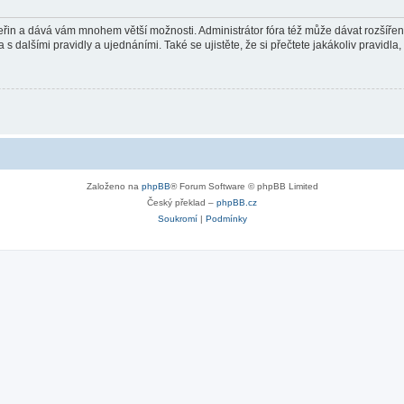
 vteřin a dává vám mnohem větší možnosti. Administrátor fóra též může dávat rozšíře
 s dalšími pravidly a ujednáními. Také se ujistěte, že si přečtete jakákoliv pravidla, 
Založeno na
phpBB
® Forum Software © phpBB Limited
Český překlad –
phpBB.cz
Soukromí
|
Podmínky