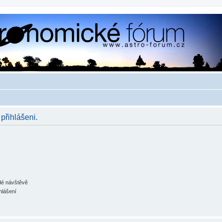
 přihlášeni.
ždé návštěvě
hlášení