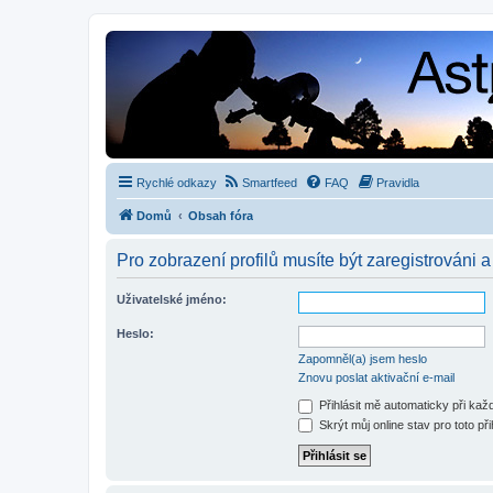
Rychlé odkazy
Smartfeed
FAQ
Pravidla
Domů
Obsah fóra
Pro zobrazení profilů musíte být zaregistrováni a
Uživatelské jméno:
Heslo:
Zapomněl(a) jsem heslo
Znovu poslat aktivační e-mail
Přihlásit mě automaticky při ka
Skrýt můj online stav pro toto při