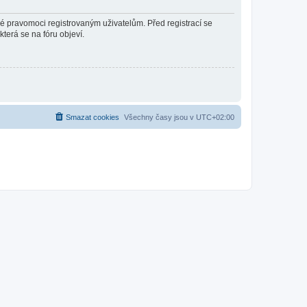
né pravomoci registrovaným uživatelům. Před registrací se
která se na fóru objeví.
Smazat cookies
Všechny časy jsou v
UTC+02:00