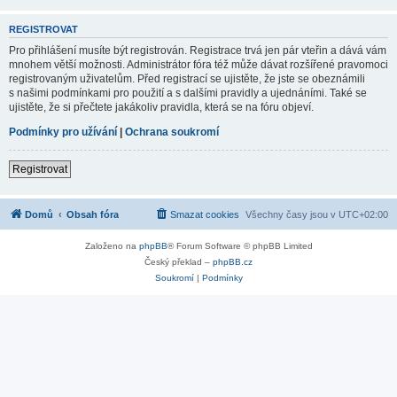
REGISTROVAT
Pro přihlášení musíte být registrován. Registrace trvá jen pár vteřin a dává vám
mnohem větší možnosti. Administrátor fóra též může dávat rozšířené pravomoci
registrovaným uživatelům. Před registrací se ujistěte, že jste se obeznámili
s našimi podmínkami pro použití a s dalšími pravidly a ujednáními. Také se
ujistěte, že si přečtete jakákoliv pravidla, která se na fóru objeví.
Podmínky pro užívání
|
Ochrana soukromí
Registrovat
Domů
Obsah fóra
Smazat cookies
Všechny časy jsou v
UTC+02:00
Založeno na
phpBB
® Forum Software © phpBB Limited
Český překlad –
phpBB.cz
Soukromí
|
Podmínky