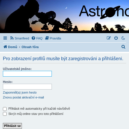
Smartfeed
FAQ
Pravidla
H
Domů
Obsah fóra
l
Pro zobrazení profilů musíte být zaregistrováni a přihlášeni.
e
d
Uživatelské jméno:
a
t
Heslo:
Zapomněl(a) jsem heslo
Znovu poslat aktivační e-mail
Přihlásit mě automaticky při každé návštěvě
Skrýt můj online stav pro toto přihlášení