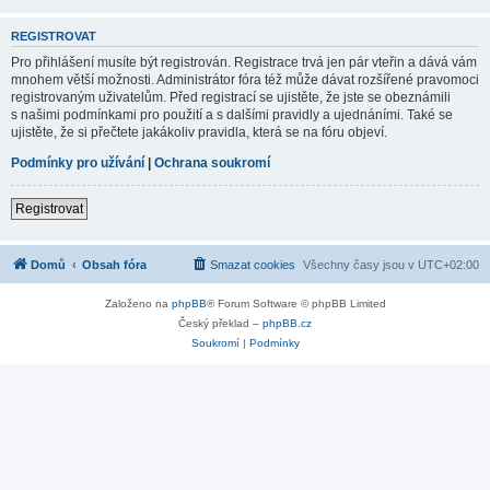
REGISTROVAT
Pro přihlášení musíte být registrován. Registrace trvá jen pár vteřin a dává vám
mnohem větší možnosti. Administrátor fóra též může dávat rozšířené pravomoci
registrovaným uživatelům. Před registrací se ujistěte, že jste se obeznámili
s našimi podmínkami pro použití a s dalšími pravidly a ujednáními. Také se
ujistěte, že si přečtete jakákoliv pravidla, která se na fóru objeví.
Podmínky pro užívání
|
Ochrana soukromí
Registrovat
Domů
Obsah fóra
Smazat cookies
Všechny časy jsou v
UTC+02:00
Založeno na
phpBB
® Forum Software © phpBB Limited
Český překlad –
phpBB.cz
Soukromí
|
Podmínky