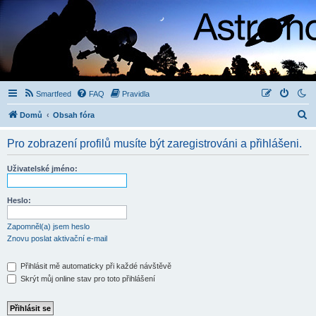
Smartfeed
FAQ
Pravidla
H
Domů
Obsah fóra
l
Pro zobrazení profilů musíte být zaregistrováni a přihlášeni.
e
d
Uživatelské jméno:
a
t
Heslo:
Zapomněl(a) jsem heslo
Znovu poslat aktivační e-mail
Přihlásit mě automaticky při každé návštěvě
Skrýt můj online stav pro toto přihlášení