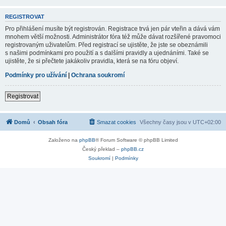
REGISTROVAT
Pro přihlášení musíte být registrován. Registrace trvá jen pár vteřin a dává vám
mnohem větší možnosti. Administrátor fóra též může dávat rozšířené pravomoci
registrovaným uživatelům. Před registrací se ujistěte, že jste se obeznámili
s našimi podmínkami pro použití a s dalšími pravidly a ujednáními. Také se
ujistěte, že si přečtete jakákoliv pravidla, která se na fóru objeví.
Podmínky pro užívání
|
Ochrana soukromí
Registrovat
Domů
Obsah fóra
Smazat cookies
Všechny časy jsou v
UTC+02:00
Založeno na
phpBB
® Forum Software © phpBB Limited
Český překlad –
phpBB.cz
Soukromí
|
Podmínky