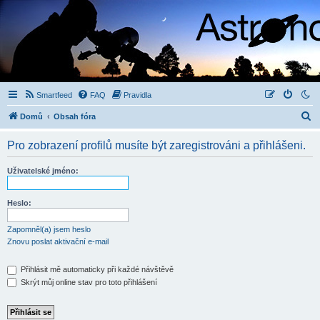
Smartfeed
FAQ
Pravidla
H
Domů
Obsah fóra
l
Pro zobrazení profilů musíte být zaregistrováni a přihlášeni.
e
d
Uživatelské jméno:
a
t
Heslo:
Zapomněl(a) jsem heslo
Znovu poslat aktivační e-mail
Přihlásit mě automaticky při každé návštěvě
Skrýt můj online stav pro toto přihlášení