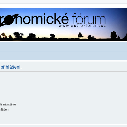
 přihlášeni.
ždé návštěvě
hlášení