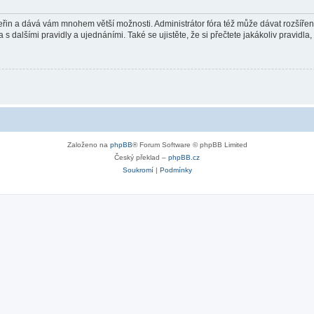
 vteřin a dává vám mnohem větší možnosti. Administrátor fóra též může dávat rozšíře
 s dalšími pravidly a ujednáními. Také se ujistěte, že si přečtete jakákoliv pravidla, 
Založeno na
phpBB
® Forum Software © phpBB Limited
Český překlad –
phpBB.cz
Soukromí
|
Podmínky