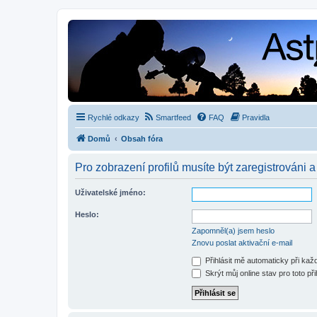
Rychlé odkazy
Smartfeed
FAQ
Pravidla
Domů
Obsah fóra
Pro zobrazení profilů musíte být zaregistrováni a
Uživatelské jméno:
Heslo:
Zapomněl(a) jsem heslo
Znovu poslat aktivační e-mail
Přihlásit mě automaticky při ka
Skrýt můj online stav pro toto při