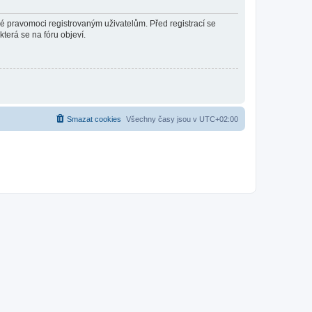
né pravomoci registrovaným uživatelům. Před registrací se
která se na fóru objeví.
Smazat cookies
Všechny časy jsou v
UTC+02:00