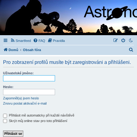
Smartfeed
FAQ
Pravidla
H
Domů
Obsah fóra
l
Pro zobrazení profilů musíte být zaregistrováni a přihlášeni.
e
d
Uživatelské jméno:
a
t
Heslo:
Zapomněl(a) jsem heslo
Znovu poslat aktivační e-mail
Přihlásit mě automaticky při každé návštěvě
Skrýt můj online stav pro toto přihlášení