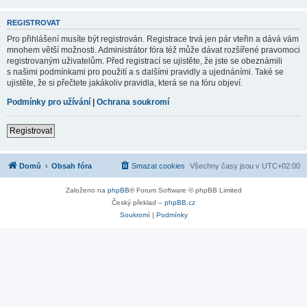
REGISTROVAT
Pro přihlášení musíte být registrován. Registrace trvá jen pár vteřin a dává vám
mnohem větší možnosti. Administrátor fóra též může dávat rozšířené pravomoci
registrovaným uživatelům. Před registrací se ujistěte, že jste se obeznámili
s našimi podmínkami pro použití a s dalšími pravidly a ujednáními. Také se
ujistěte, že si přečtete jakákoliv pravidla, která se na fóru objeví.
Podmínky pro užívání
|
Ochrana soukromí
Registrovat
Domů
Obsah fóra
Smazat cookies
Všechny časy jsou v
UTC+02:00
Založeno na
phpBB
® Forum Software © phpBB Limited
Český překlad –
phpBB.cz
Soukromí
|
Podmínky