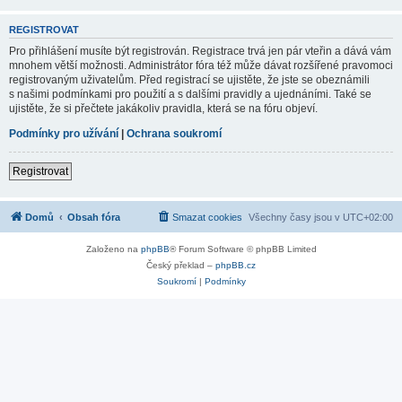
REGISTROVAT
Pro přihlášení musíte být registrován. Registrace trvá jen pár vteřin a dává vám
mnohem větší možnosti. Administrátor fóra též může dávat rozšířené pravomoci
registrovaným uživatelům. Před registrací se ujistěte, že jste se obeznámili
s našimi podmínkami pro použití a s dalšími pravidly a ujednáními. Také se
ujistěte, že si přečtete jakákoliv pravidla, která se na fóru objeví.
Podmínky pro užívání
|
Ochrana soukromí
Registrovat
Domů
Obsah fóra
Smazat cookies
Všechny časy jsou v
UTC+02:00
Založeno na
phpBB
® Forum Software © phpBB Limited
Český překlad –
phpBB.cz
Soukromí
|
Podmínky