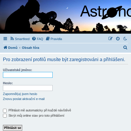
Smartfeed
FAQ
Pravidla
H
Domů
Obsah fóra
l
Pro zobrazení profilů musíte být zaregistrováni a přihlášeni.
e
d
Uživatelské jméno:
a
t
Heslo:
Zapomněl(a) jsem heslo
Znovu poslat aktivační e-mail
Přihlásit mě automaticky při každé návštěvě
Skrýt můj online stav pro toto přihlášení