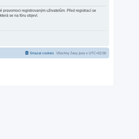
né pravomoci registrovaným uživatelům. Před registrací se
která se na fóru objeví.
Smazat cookies
Všechny časy jsou v
UTC+02:00