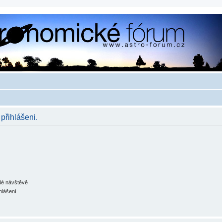
 přihlášeni.
ždé návštěvě
hlášení