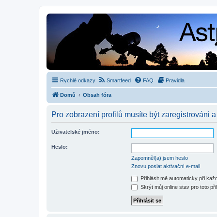
Rychlé odkazy
Smartfeed
FAQ
Pravidla
Domů
Obsah fóra
Pro zobrazení profilů musíte být zaregistrováni a
Uživatelské jméno:
Heslo:
Zapomněl(a) jsem heslo
Znovu poslat aktivační e-mail
Přihlásit mě automaticky při ka
Skrýt můj online stav pro toto při