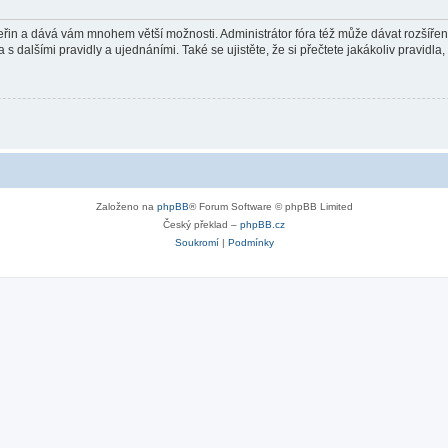
 vteřin a dává vám mnohem větší možnosti. Administrátor fóra též může dávat rozšíře
 s dalšími pravidly a ujednáními. Také se ujistěte, že si přečtete jakákoliv pravidla, 
Založeno na
phpBB
® Forum Software © phpBB Limited
Český překlad –
phpBB.cz
Soukromí
|
Podmínky