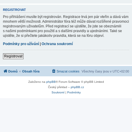
REGISTROVAT
Pro přihlášení musíte být registrován. Registrace trvá jen pár vteřin a dává vám
mnohem větší možnosti. Administrátor fóra též může dávat rozšířené pravomoci
registrovaným uživatelům. Před registrací se ujistěte, že jste se obeznámili
s našimi podmínkami pro použití a s dalšími pravidly a ujednáními. Také se
ujistěte, že si přečtete jakákoliv pravidla, která se na fóru objeví.
Podmínky pro užívání
|
Ochrana soukromí
Registrovat
Domů
Obsah fóra
Smazat cookies
Všechny časy jsou v
UTC+02:00
Založeno na
phpBB
® Forum Software © phpBB Limited
Český překlad –
phpBB.cz
Soukromí
|
Podmínky