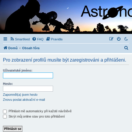
Smartfeed
FAQ
Pravidla
H
Domů
Obsah fóra
l
Pro zobrazení profilů musíte být zaregistrováni a přihlášeni.
e
d
Uživatelské jméno:
a
t
Heslo:
Zapomněl(a) jsem heslo
Znovu poslat aktivační e-mail
Přihlásit mě automaticky při každé návštěvě
Skrýt můj online stav pro toto přihlášení