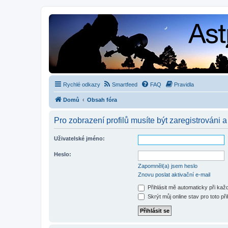
Rychlé odkazy
Smartfeed
FAQ
Pravidla
Domů
Obsah fóra
Pro zobrazení profilů musíte být zaregistrováni a
Uživatelské jméno:
Heslo:
Zapomněl(a) jsem heslo
Znovu poslat aktivační e-mail
Přihlásit mě automaticky při ka
Skrýt můj online stav pro toto při