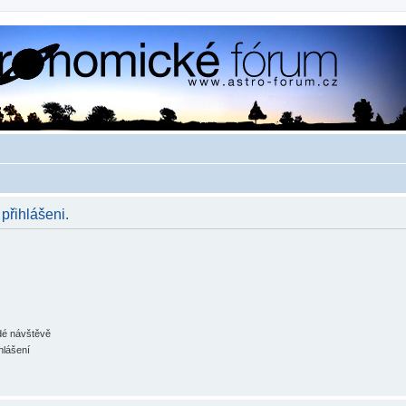
 přihlášeni.
ždé návštěvě
hlášení