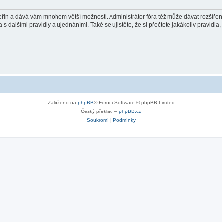
 vteřin a dává vám mnohem větší možnosti. Administrátor fóra též může dávat rozšíře
 s dalšími pravidly a ujednáními. Také se ujistěte, že si přečtete jakákoliv pravidla, 
Založeno na
phpBB
® Forum Software © phpBB Limited
Český překlad –
phpBB.cz
Soukromí
|
Podmínky