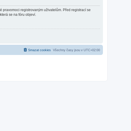
né pravomoci registrovaným uživatelům. Před registrací se
která se na fóru objeví.
Smazat cookies
Všechny časy jsou v
UTC+02:00