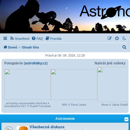
Smartfeed
FAQ
Pravidla
H
Domů
Obsah fóra
l
Právě je 09. 08. 2026, 12:28
e
Fotogalerie (
astrofotky.cz
)
Nahrát jiné snímky
d
a
t
prístavba vykurovaného domčeka k
M81 © Pavel Lafata
Moon © Jakub Dobeš
hvezdárničke DLT © Rudolf Formánek
Astronomie
Všeobecná diskuze