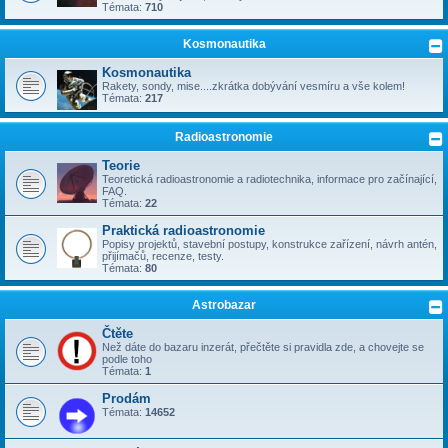
Témata:
710
Kosmonautika
Kosmonautika
Rakety, sondy, mise....zkrátka dobývání vesmíru a vše kolem!
Témata:
217
Radioastronomie
Teorie
Teoretická radioastronomie a radiotechnika, informace pro začínající,
FAQ.
Témata:
22
Praktická radioastronomie
Popisy projektů, stavební postupy, konstrukce zařízení, návrh antén,
přijímačů, recenze, testy.
Témata:
80
Astrobazar
Čtěte
Než dáte do bazaru inzerát, přečtěte si pravidla zde, a chovejte se
podle toho
Témata:
1
Prodám
Témata:
14652