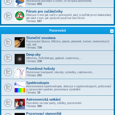
Nezávazné povídání o všem, co se týka astronomie.
Témata:
850
Fórum pro začátečníky
Diskuze o tom jak začít s astronomií, jaký si pořídit první dalekohled,
ale také o tom, jak správně používat toto fórum.
Témata:
597
Pozorování
Sluneční soustava
Pozorování Slunce, Měsíce, planet, planetek, komet, meteorických
rojů, atd.
Témata:
738
Deep-sky
Mlhoviny, hvězdokupy, galaxie, supernovy,...
Témata:
238
Proměnné hvězdy
Pozorovací kampaně, návody, výsledky, zajímavosti,...
Témata:
202
Spektroskopie
Astronomická spektroskopie, diskuze o spektroskopech, pořizování
a zpracování spekter, prezentace výsledků
Témata:
18
Astronomická setkání
Pozvánky na star-party, zážitky, pozorování.
Témata:
490
Pozorovací stanoviště