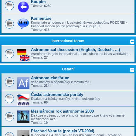
Koupím
Témata:
6230
Komentáře
Komentáře a hodnocení k uskutečněným obchodům. POZOR!!! -
Přispívat mohou pouze prodávající a kupující !!
Témata:
413
International forum
Astronomical discussion (English, Deutsch, ...)
Astroforum is goin' international !!! Let's share the ideas worldwide...
Témata:
27
Ostatní
Astronomické fórum
Vaše náměty a připomínky k tomuto fóru.
Témata:
234
České astronomické portály
Reakce na články, náměty, kritika, oslavné ódy
Témata:
66
Mezinárodní rok astronomie 2009
Diskuze o všem, co se přímo či nepřímo váže k této významné
mezinárodní akci.
Témata:
19
Přechod Venuše (projekt VT-2004)
8. června 2004, Venuše - sesterská planeta Země - projde při