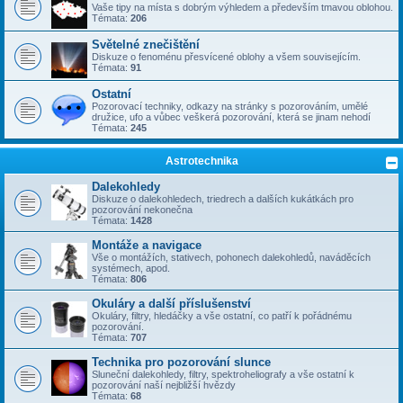
Vaše tipy na místa s dobrým výhledem a především tmavou oblohou.
Témata:
206
Světelné znečištění
Diskuze o fenoménu přesvícené oblohy a všem souvisejícím.
Témata:
91
Ostatní
Pozorovací techniky, odkazy na stránky s pozorováním, umělé
družice, ufo a vůbec veškerá pozorování, která se jinam nehodí
Témata:
245
Astrotechnika
Dalekohledy
Diskuze o dalekohledech, triedrech a dalších kukátkách pro
pozorování nekonečna
Témata:
1428
Montáže a navigace
Vše o montážích, stativech, pohonech dalekohledů, naváděcích
systémech, apod.
Témata:
806
Okuláry a další příslušenství
Okuláry, filtry, hledáčky a vše ostatní, co patří k pořádnému
pozorování.
Témata:
707
Technika pro pozorování slunce
Sluneční dalekohledy, filtry, spektroheliografy a vše ostatní k
pozorování naší nejbližší hvězdy
Témata:
68