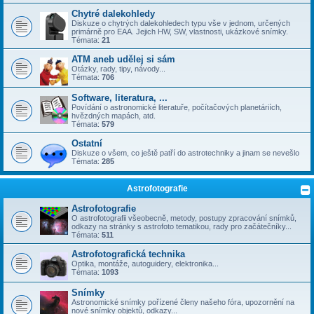
Chytré dalekohledy
Diskuze o chytrých dalekohledech typu vše v jednom, určených
primárně pro EAA. Jejich HW, SW, vlastnosti, ukázkové snímky.
Témata:
21
ATM aneb udělej si sám
Otázky, rady, tipy, návody...
Témata:
706
Software, literatura, ...
Povídání o astronomické literatuře, počítačových planetáriích,
hvězdných mapách, atd.
Témata:
579
Ostatní
Diskuze o všem, co ještě patří do astrotechniky a jinam se nevešlo
Témata:
285
Astrofotografie
Astrofotografie
O astrofotografii všeobecně, metody, postupy zpracování snímků,
odkazy na stránky s astrofoto tematikou, rady pro začátečníky...
Témata:
511
Astrofotografická technika
Optika, montáže, autoguidery, elektronika...
Témata:
1093
Snímky
Astronomické snímky pořízené členy našeho fóra, upozornění na
nové snímky objektů, odkazy...