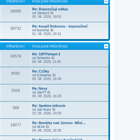
PŘÍSPĚVKY
POSLEDNÍ PŘÍSPĚVEK
Re: Doporučuji odkaz
39095
Z
od
Jarous1
o
05. 08. 2026, 18:01
b
r
Re: koupě Dobsonu - doporučení
a
38732
Z
od
kuceraz
z
o
01. 08. 2026, 20:31
i
b
t
r
p
a
o
PŘÍSPĚVKY
POSLEDNÍ PŘÍSPĚVEK
z
s
i
l
Re: 10P/Tempel 2
43578
t
e
Z
od
Schecke
p
d
o
06. 08. 2026, 11:00
o
n
b
s
í
r
l
Re: CzSky
p
a
9592
e
Z
od
Cztwerec
ř
z
d
o
05. 08. 2026, 16:30
í
i
n
b
s
t
í
r
p
p
Re: Novy
p
a
2509
ě
o
Z
od
Jan77
ř
z
v
s
o
05. 08. 2026, 16:29
í
i
e
l
b
s
t
k
e
r
p
p
Re: Spektra mlhovin
d
a
388
ě
o
Z
od
Jan Kunc
n
z
v
s
o
23. 05. 2026, 14:59
í
i
e
l
b
p
t
k
e
r
ř
p
Re: Benátky nad Jizerou- Měsí…
d
a
19077
í
o
Z
od
ok1in
n
z
s
s
o
04. 08. 2026, 16:30
í
i
p
l
b
p
t
ě
e
r
ř
p
Re: Pozorování na Kanárských …
v