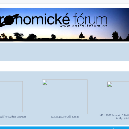
M31 2022 Mosaic 5 fiel
alší © Evžen Brunner
IC434,B33 © Jiří Kasal
24Mpx) © 