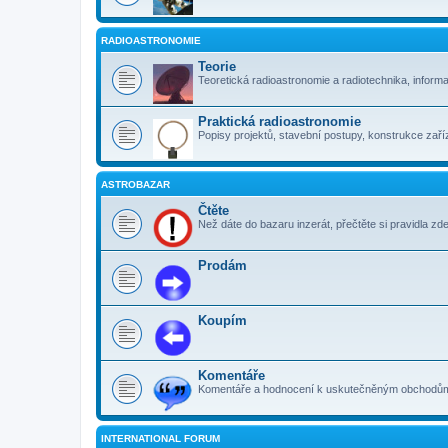
RADIOASTRONOMIE
Teorie
Teoretická radioastronomie a radiotechnika, inform
Praktická radioastronomie
Popisy projektů, stavební postupy, konstrukce zaříz
ASTROBAZAR
Čtěte
Než dáte do bazaru inzerát, přečtěte si pravidla zde
Prodám
Koupím
Komentáře
Komentáře a hodnocení k uskutečněným obchodům. 
INTERNATIONAL FORUM