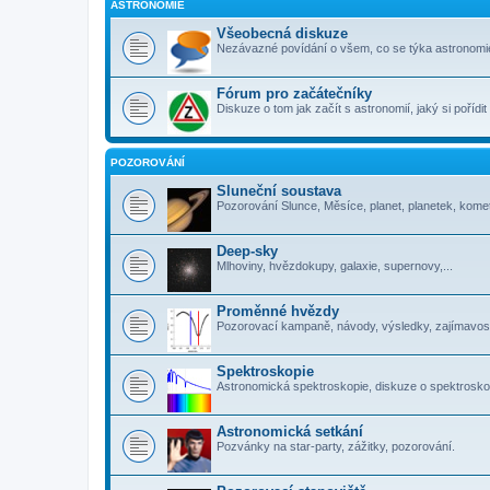
ASTRONOMIE
Všeobecná diskuze
Nezávazné povídání o všem, co se týka astronomi
Fórum pro začátečníky
Diskuze o tom jak začít s astronomií, jaký si pořídi
POZOROVÁNÍ
Sluneční soustava
Pozorování Slunce, Měsíce, planet, planetek, komet
Deep-sky
Mlhoviny, hvězdokupy, galaxie, supernovy,...
Proměnné hvězdy
Pozorovací kampaně, návody, výsledky, zajímavosti
Spektroskopie
Astronomická spektroskopie, diskuze o spektrosko
Astronomická setkání
Pozvánky na star-party, zážitky, pozorování.