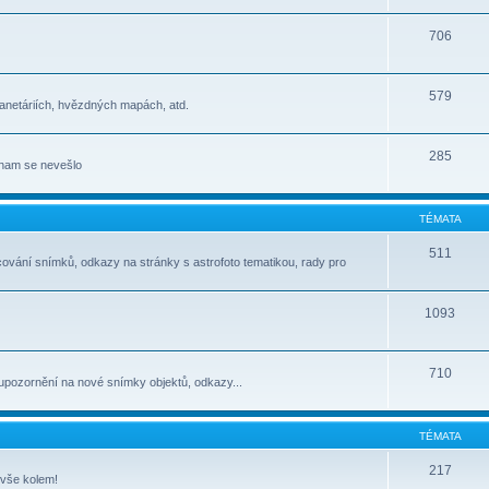
706
579
lanetáriích, hvězdných mapách, atd.
285
jinam se nevešlo
TÉMATA
511
cování snímků, odkazy na stránky s astrofoto tematikou, rady pro
1093
710
upozornění na nové snímky objektů, odkazy...
TÉMATA
217
 vše kolem!