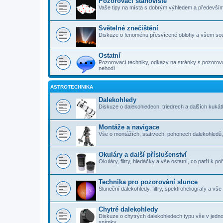
Pozorovací stanoviště
Vaše tipy na místa s dobrým výhledem a předevší
Světelné znečištění
Diskuze o fenoménu přesvícené oblohy a všem sou
Ostatní
Pozorovací techniky, odkazy na stránky s pozorová
nehodí
ASTROTECHNIKA
Dalekohledy
Diskuze o dalekohledech, triedrech a dalších kuk
Montáže a navigace
Vše o montážích, stativech, pohonech dalekohledů
Okuláry a další příslušenství
Okuláry, filtry, hledáčky a vše ostatní, co patří k 
Technika pro pozorování slunce
Sluneční dalekohledy, filtry, spektroheliografy a vš
Chytré dalekohledy
Diskuze o chytrých dalekohledech typu vše v jedn
snímky.