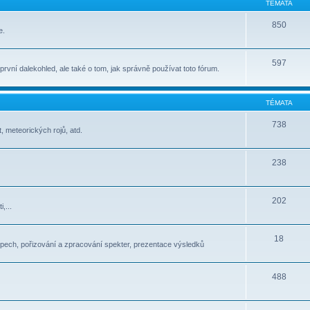
TÉMATA
850
e.
597
t první dalekohled, ale také o tom, jak správně používat toto fórum.
TÉMATA
738
, meteorických rojů, atd.
238
202
,...
18
pech, pořizování a zpracování spekter, prezentace výsledků
488