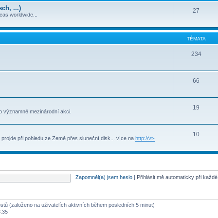
h, ...)
27
deas worldwide...
TÉMATA
234
66
19
to významné mezinárodní akci.
10
projde při pohledu ze Země přes sluneční disk... více na
http://vt-
Zapomněl(a) jsem heslo
|
Přihlásit mě automaticky při každ
ostů (založeno na uživatelích aktivních během posledních 5 minut)
3:35