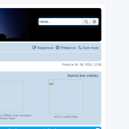
Hledat
Pokročilé hledání
Registrovat
Přihlásit se
Dark mode
Právě je 06. 08. 2026, 12:08
Nahrát jiné snímky
ds (70Mpx) (zde zmenšeno
M13 © Lukáš Piška
Roman Hujer