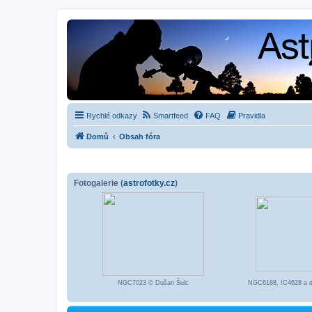
Rychlé odkazy
Smartfeed
FAQ
Pravidla
Domů
Obsah fóra
Fotogalerie (
astrofotky.cz
)
NGC7023 © Dušan Šulc
NGC6188, IC4628 a d