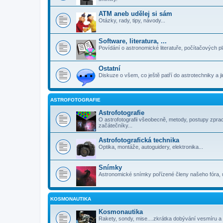
ATM aneb udělej si sám
Otázky, rady, tipy, návody...
Software, literatura, ...
Povídání o astronomické literatuře, počítačových p
Ostatní
Diskuze o všem, co ještě patří do astrotechniky a 
ASTROFOTOGRAFIE
Astrofotografie
O astrofotografii všeobecně, metody, postupy zpra
začátečníky...
Astrofotografická technika
Optika, montáže, autoguidery, elektronika...
Snímky
Astronomické snímky pořízené členy našeho fóra, 
KOSMONAUTIKA
Kosmonautika
Rakety, sondy, mise....zkrátka dobývání vesmíru a