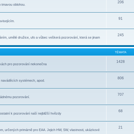
206
m tmavou oblohou.
91
visejícím.
245
ním, umělé družice, ufo a vůbec veškerá pozorování, která se jinam
TÉMATA
1428
átkách pro pozorování nekonečna
806
, naváděcích systémech, apod.
707
pořádnému pozorování.
68
e ostatní k pozorování naší nejbližší hvězdy
21
om, určených primárně pro EAA. Jejich HW, SW, vlastnosti, ukázkové