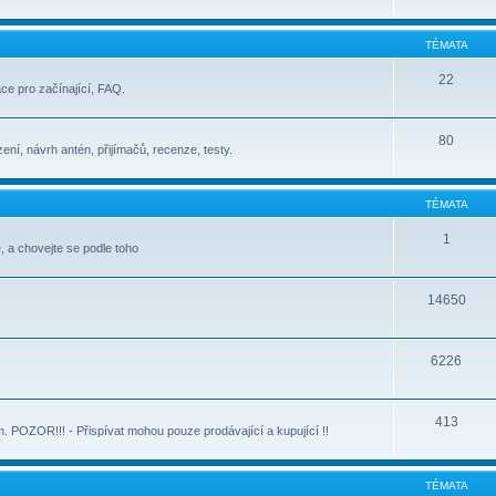
TÉMATA
22
ace pro začínající, FAQ.
80
ení, návrh antén, přijímačů, recenze, testy.
TÉMATA
1
, a chovejte se podle toho
14650
6226
413
POZOR!!! - Přispívat mohou pouze prodávající a kupující !!
TÉMATA