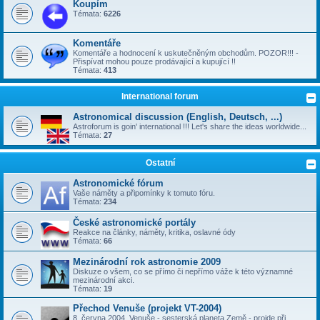
Koupím
Témata:
6226
Komentáře
Komentáře a hodnocení k uskutečněným obchodům. POZOR!!! -
Přispívat mohou pouze prodávající a kupující !!
Témata:
413
International forum
Astronomical discussion (English, Deutsch, ...)
Astroforum is goin' international !!! Let's share the ideas worldwide...
Témata:
27
Ostatní
Astronomické fórum
Vaše náměty a připomínky k tomuto fóru.
Témata:
234
České astronomické portály
Reakce na články, náměty, kritika, oslavné ódy
Témata:
66
Mezinárodní rok astronomie 2009
Diskuze o všem, co se přímo či nepřímo váže k této významné
mezinárodní akci.
Témata:
19
Přechod Venuše (projekt VT-2004)
8. června 2004, Venuše - sesterská planeta Země - projde při