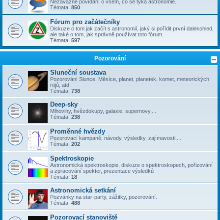
Nezávazné povídání o všem, co se týka astronomie.
Témata:
850
Fórum pro začátečníky
Diskuze o tom jak začít s astronomií, jaký si pořídit první dalekohled,
ale také o tom, jak správně používat toto fórum.
Témata:
597
Pozorování
Sluneční soustava
Pozorování Slunce, Měsíce, planet, planetek, komet, meteorických
rojů, atd.
Témata:
738
Deep-sky
Mlhoviny, hvězdokupy, galaxie, supernovy,...
Témata:
238
Proměnné hvězdy
Pozorovací kampaně, návody, výsledky, zajímavosti,...
Témata:
202
Spektroskopie
Astronomická spektroskopie, diskuze o spektroskopech, pořizování
a zpracování spekter, prezentace výsledků
Témata:
18
Astronomická setkání
Pozvánky na star-party, zážitky, pozorování.
Témata:
488
Pozorovací stanoviště