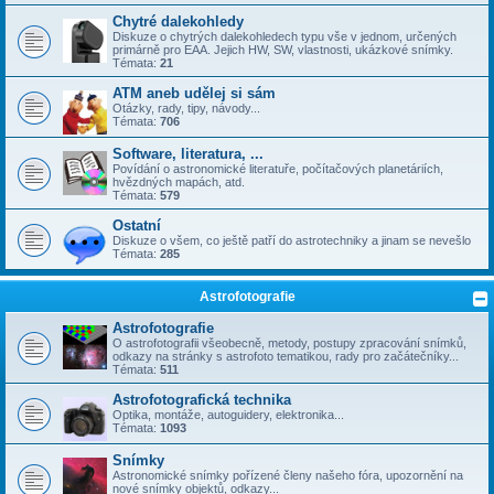
Chytré dalekohledy
Diskuze o chytrých dalekohledech typu vše v jednom, určených
primárně pro EAA. Jejich HW, SW, vlastnosti, ukázkové snímky.
Témata:
21
ATM aneb udělej si sám
Otázky, rady, tipy, návody...
Témata:
706
Software, literatura, ...
Povídání o astronomické literatuře, počítačových planetáriích,
hvězdných mapách, atd.
Témata:
579
Ostatní
Diskuze o všem, co ještě patří do astrotechniky a jinam se nevešlo
Témata:
285
Astrofotografie
Astrofotografie
O astrofotografii všeobecně, metody, postupy zpracování snímků,
odkazy na stránky s astrofoto tematikou, rady pro začátečníky...
Témata:
511
Astrofotografická technika
Optika, montáže, autoguidery, elektronika...
Témata:
1093
Snímky
Astronomické snímky pořízené členy našeho fóra, upozornění na
nové snímky objektů, odkazy...