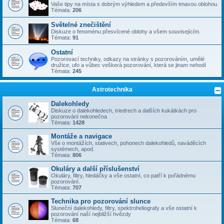
Vaše tipy na místa s dobrým výhledem a především tmavou oblohou.
Témata:
206
Světelné znečištění
Diskuze o fenoménu přesvícené oblohy a všem souvisejícím.
Témata:
91
Ostatní
Pozorovací techniky, odkazy na stránky s pozorováním, umělé
družice, ufo a vůbec veškerá pozorování, která se jinam nehodí
Témata:
245
Astrotechnika
Dalekohledy
Diskuze o dalekohledech, triedrech a dalších kukátkách pro
pozorování nekonečna
Témata:
1428
Montáže a navigace
Vše o montážích, stativech, pohonech dalekohledů, naváděcích
systémech, apod.
Témata:
806
Okuláry a další příslušenství
Okuláry, filtry, hledáčky a vše ostatní, co patří k pořádnému
pozorování.
Témata:
707
Technika pro pozorování slunce
Sluneční dalekohledy, filtry, spektroheliografy a vše ostatní k
pozorování naší nejbližší hvězdy
Témata:
68