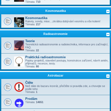
Témata:
710
Kosmonautika
Kosmonautika
Rakety, sondy, mise....zkrátka dobývání vesmíru a vše kolem!
Témata:
217
Radioastronomie
Teorie
Teoretická radioastronomie a radiotechnika, informace pro začínající,
FAQ.
Témata:
22
Praktická radioastronomie
Popisy projektů, stavební postupy, konstrukce zařízení, návrh antén,
přijímačů, recenze, testy.
Témata:
80
Astrobazar
Čtěte
Než dáte do bazaru inzerát, přečtěte si pravidla zde, a chovejte se
podle toho
Témata:
1
Prodám
Témata:
14651