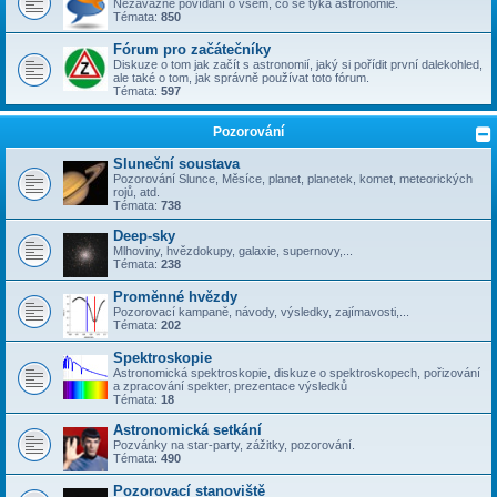
Nezávazné povídání o všem, co se týka astronomie.
Témata:
850
Fórum pro začátečníky
Diskuze o tom jak začít s astronomií, jaký si pořídit první dalekohled,
ale také o tom, jak správně používat toto fórum.
Témata:
597
Pozorování
Sluneční soustava
Pozorování Slunce, Měsíce, planet, planetek, komet, meteorických
rojů, atd.
Témata:
738
Deep-sky
Mlhoviny, hvězdokupy, galaxie, supernovy,...
Témata:
238
Proměnné hvězdy
Pozorovací kampaně, návody, výsledky, zajímavosti,...
Témata:
202
Spektroskopie
Astronomická spektroskopie, diskuze o spektroskopech, pořizování
a zpracování spekter, prezentace výsledků
Témata:
18
Astronomická setkání
Pozvánky na star-party, zážitky, pozorování.
Témata:
490
Pozorovací stanoviště