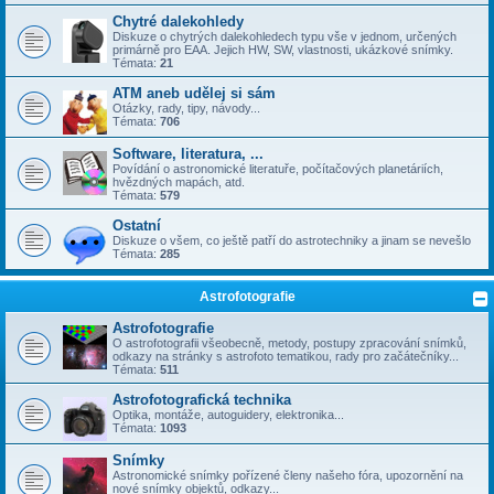
Chytré dalekohledy
Diskuze o chytrých dalekohledech typu vše v jednom, určených
primárně pro EAA. Jejich HW, SW, vlastnosti, ukázkové snímky.
Témata:
21
ATM aneb udělej si sám
Otázky, rady, tipy, návody...
Témata:
706
Software, literatura, ...
Povídání o astronomické literatuře, počítačových planetáriích,
hvězdných mapách, atd.
Témata:
579
Ostatní
Diskuze o všem, co ještě patří do astrotechniky a jinam se nevešlo
Témata:
285
Astrofotografie
Astrofotografie
O astrofotografii všeobecně, metody, postupy zpracování snímků,
odkazy na stránky s astrofoto tematikou, rady pro začátečníky...
Témata:
511
Astrofotografická technika
Optika, montáže, autoguidery, elektronika...
Témata:
1093
Snímky
Astronomické snímky pořízené členy našeho fóra, upozornění na
nové snímky objektů, odkazy...