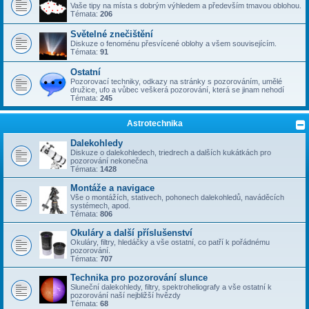
Vaše tipy na místa s dobrým výhledem a především tmavou oblohou.
Témata:
206
Světelné znečištění
Diskuze o fenoménu přesvícené oblohy a všem souvisejícím.
Témata:
91
Ostatní
Pozorovací techniky, odkazy na stránky s pozorováním, umělé
družice, ufo a vůbec veškerá pozorování, která se jinam nehodí
Témata:
245
Astrotechnika
Dalekohledy
Diskuze o dalekohledech, triedrech a dalších kukátkách pro
pozorování nekonečna
Témata:
1428
Montáže a navigace
Vše o montážích, stativech, pohonech dalekohledů, naváděcích
systémech, apod.
Témata:
806
Okuláry a další příslušenství
Okuláry, filtry, hledáčky a vše ostatní, co patří k pořádnému
pozorování.
Témata:
707
Technika pro pozorování slunce
Sluneční dalekohledy, filtry, spektroheliografy a vše ostatní k
pozorování naší nejbližší hvězdy
Témata:
68