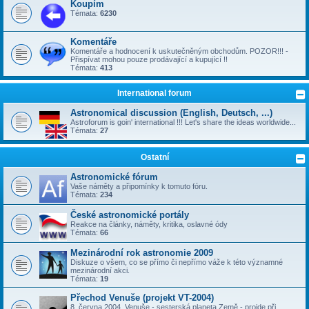
Koupím
Témata:
6230
Komentáře
Komentáře a hodnocení k uskutečněným obchodům. POZOR!!! -
Přispívat mohou pouze prodávající a kupující !!
Témata:
413
International forum
Astronomical discussion (English, Deutsch, ...)
Astroforum is goin' international !!! Let's share the ideas worldwide...
Témata:
27
Ostatní
Astronomické fórum
Vaše náměty a připomínky k tomuto fóru.
Témata:
234
České astronomické portály
Reakce na články, náměty, kritika, oslavné ódy
Témata:
66
Mezinárodní rok astronomie 2009
Diskuze o všem, co se přímo či nepřímo váže k této významné
mezinárodní akci.
Témata:
19
Přechod Venuše (projekt VT-2004)
8. června 2004, Venuše - sesterská planeta Země - projde při