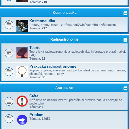
Témata:
710
Kosmonautika
Kosmonautika
Rakety, sondy, mise....zkrátka dobývání vesmíru a vše kolem!
Témata:
217
Radioastronomie
Teorie
Teoretická radioastronomie a radiotechnika, informace pro začínající,
FAQ.
Témata:
22
Praktická radioastronomie
Popisy projektů, stavební postupy, konstrukce zařízení, návrh antén,
přijímačů, recenze, testy.
Témata:
80
Astrobazar
Čtěte
Než dáte do bazaru inzerát, přečtěte si pravidla zde, a chovejte se
podle toho
Témata:
1
Prodám
Témata:
14652