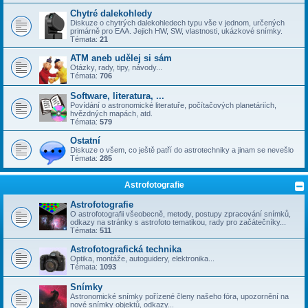
Chytré dalekohledy
Diskuze o chytrých dalekohledech typu vše v jednom, určených
primárně pro EAA. Jejich HW, SW, vlastnosti, ukázkové snímky.
Témata:
21
ATM aneb udělej si sám
Otázky, rady, tipy, návody...
Témata:
706
Software, literatura, ...
Povídání o astronomické literatuře, počítačových planetáriích,
hvězdných mapách, atd.
Témata:
579
Ostatní
Diskuze o všem, co ještě patří do astrotechniky a jinam se nevešlo
Témata:
285
Astrofotografie
Astrofotografie
O astrofotografii všeobecně, metody, postupy zpracování snímků,
odkazy na stránky s astrofoto tematikou, rady pro začátečníky...
Témata:
511
Astrofotografická technika
Optika, montáže, autoguidery, elektronika...
Témata:
1093
Snímky
Astronomické snímky pořízené členy našeho fóra, upozornění na
nové snímky objektů, odkazy...