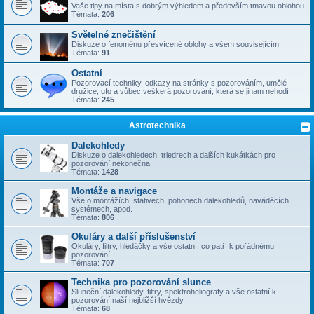
Vaše tipy na místa s dobrým výhledem a především tmavou oblohou.
Témata:
206
Světelné znečištění
Diskuze o fenoménu přesvícené oblohy a všem souvisejícím.
Témata:
91
Ostatní
Pozorovací techniky, odkazy na stránky s pozorováním, umělé
družice, ufo a vůbec veškerá pozorování, která se jinam nehodí
Témata:
245
Astrotechnika
Dalekohledy
Diskuze o dalekohledech, triedrech a dalších kukátkách pro
pozorování nekonečna
Témata:
1428
Montáže a navigace
Vše o montážích, stativech, pohonech dalekohledů, naváděcích
systémech, apod.
Témata:
806
Okuláry a další příslušenství
Okuláry, filtry, hledáčky a vše ostatní, co patří k pořádnému
pozorování.
Témata:
707
Technika pro pozorování slunce
Sluneční dalekohledy, filtry, spektroheliografy a vše ostatní k
pozorování naší nejbližší hvězdy
Témata:
68