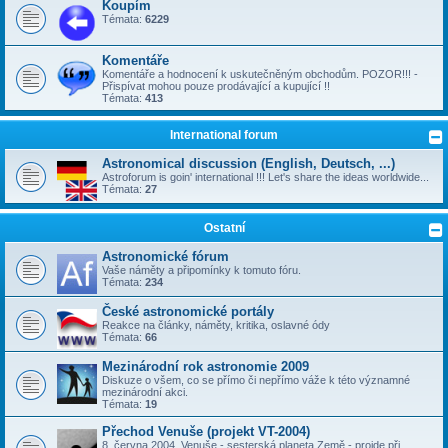
Koupím
Témata:
6229
Komentáře
Komentáře a hodnocení k uskutečněným obchodům. POZOR!!! -
Přispívat mohou pouze prodávající a kupující !!
Témata:
413
International forum
Astronomical discussion (English, Deutsch, ...)
Astroforum is goin' international !!! Let's share the ideas worldwide...
Témata:
27
Ostatní
Astronomické fórum
Vaše náměty a připomínky k tomuto fóru.
Témata:
234
České astronomické portály
Reakce na články, náměty, kritika, oslavné ódy
Témata:
66
Mezinárodní rok astronomie 2009
Diskuze o všem, co se přímo či nepřímo váže k této významné
mezinárodní akci.
Témata:
19
Přechod Venuše (projekt VT-2004)
8. června 2004, Venuše - sesterská planeta Země - projde při