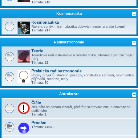
Témata:
710
Kosmonautika
Kosmonautika
Rakety, sondy, mise....zkrátka dobývání vesmíru a vše kolem!
Témata:
217
Radioastronomie
Teorie
Teoretická radioastronomie a radiotechnika, informace pro začínající,
FAQ.
Témata:
22
Praktická radioastronomie
Popisy projektů, stavební postupy, konstrukce zařízení, návrh antén,
přijímačů, recenze, testy.
Témata:
80
Astrobazar
Čtěte
Než dáte do bazaru inzerát, přečtěte si pravidla zde, a chovejte se
podle toho
Témata:
1
Prodám
Témata:
14651