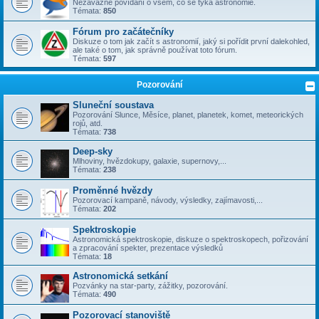
Nezávazné povídání o všem, co se týka astronomie.
Témata:
850
Fórum pro začátečníky
Diskuze o tom jak začít s astronomií, jaký si pořídit první dalekohled,
ale také o tom, jak správně používat toto fórum.
Témata:
597
Pozorování
Sluneční soustava
Pozorování Slunce, Měsíce, planet, planetek, komet, meteorických
rojů, atd.
Témata:
738
Deep-sky
Mlhoviny, hvězdokupy, galaxie, supernovy,...
Témata:
238
Proměnné hvězdy
Pozorovací kampaně, návody, výsledky, zajímavosti,...
Témata:
202
Spektroskopie
Astronomická spektroskopie, diskuze o spektroskopech, pořizování
a zpracování spekter, prezentace výsledků
Témata:
18
Astronomická setkání
Pozvánky na star-party, zážitky, pozorování.
Témata:
490
Pozorovací stanoviště