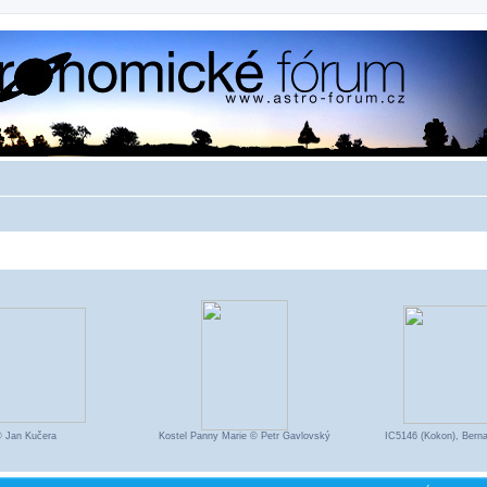
© Jan Kučera
Kostel Panny Marie © Petr Gavlovský
IC5146 (Kokon), Bern