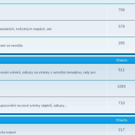
706
579
lanetáriích, hvězdných mapách, atd.
285
jinam se nevešlo
TÉMATA
511
cování snímků, odkazy na stránky s astrofoto tematikou, rady pro
1093
710
upozornění na nové snímky objektů, odkazy...
TÉMATA
217
 vše kolem!