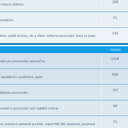
206
m tmavou oblohou.
91
visejícím.
245
ním, umělé družice, ufo a vůbec veškerá pozorování, která se jinam
TÉMATA
1428
átkách pro pozorování nekonečna
806
, naváděcích systémech, apod.
707
pořádnému pozorování.
68
e ostatní k pozorování naší nejbližší hvězdy
21
om, určených primárně pro EAA. Jejich HW, SW, vlastnosti, ukázkové