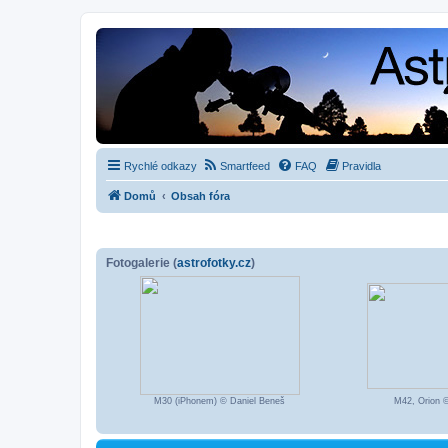
Rychlé odkazy
Smartfeed
FAQ
Pravidla
Domů
Obsah fóra
Fotogalerie (
astrofotky.cz
)
M30 (iPhonem) © Daniel Beneš
M42, Orion 