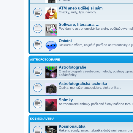
ATM aneb udělej si sám
Otázky, rady, tipy, návody...
Software, literatura, ...
Povídání o astronomické literatuře, počítačových p
Ostatní
Diskuze o všem, co ještě patří do astrotechniky a 
ASTROFOTOGRAFIE
Astrofotografie
O astrofotografii všeobecně, metody, postupy zpra
začátečníky...
Astrofotografická technika
Optika, montáže, autoguidery, elektronika...
Snímky
Astronomické snímky pořízené členy našeho fóra, 
KOSMONAUTIKA
Kosmonautika
Rakety, sondy, mise....zkrátka dobývání vesmíru a