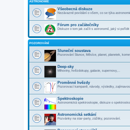
ASTRONOMIE
Všeobecná diskuze
Nezávazné povídání o všem, co se týka astronomi
Fórum pro začátečníky
Diskuze o tom jak začít s astronomií, jaký si pořídi
POZOROVÁNÍ
Sluneční soustava
Pozorování Slunce, Měsíce, planet, planetek, komet
Deep-sky
Mlhoviny, hvězdokupy, galaxie, supernovy,...
Proměnné hvězdy
Pozorovací kampaně, návody, výsledky, zajímavosti
Spektroskopie
Astronomická spektroskopie, diskuze o spektrosko
Astronomická setkání
Pozvánky na star-party, zážitky, pozorování.