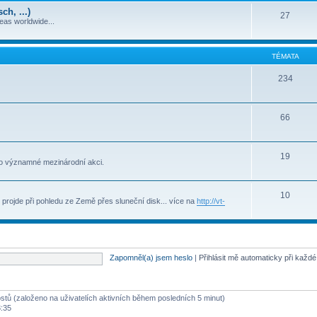
h, ...)
27
deas worldwide...
TÉMATA
234
66
19
to významné mezinárodní akci.
10
projde při pohledu ze Země přes sluneční disk... více na
http://vt-
Zapomněl(a) jsem heslo
|
Přihlásit mě automaticky při každ
ostů (založeno na uživatelích aktivních během posledních 5 minut)
3:35