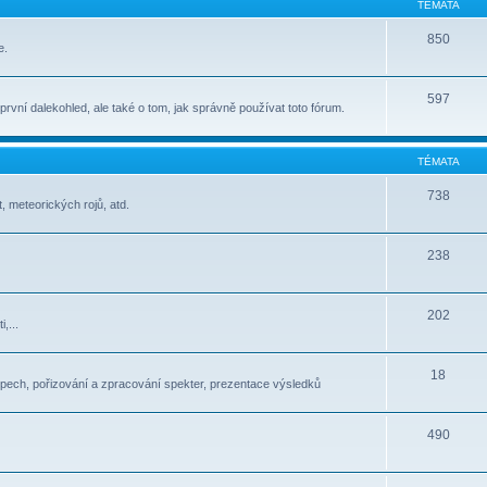
TÉMATA
850
e.
597
t první dalekohled, ale také o tom, jak správně používat toto fórum.
TÉMATA
738
, meteorických rojů, atd.
238
202
,...
18
pech, pořizování a zpracování spekter, prezentace výsledků
490