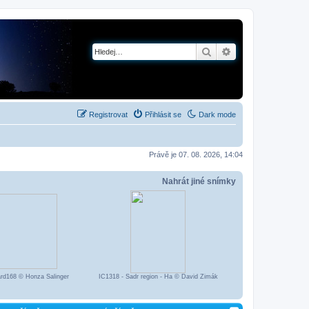
Hledat
Pokročilé hledání
Registrovat
Přihlásit se
Dark mode
Právě je 07. 08. 2026, 14:04
Nahrát jiné snímky
ard168 © Honza Salinger
IC1318 - Sadr region - Ha © David Zimák