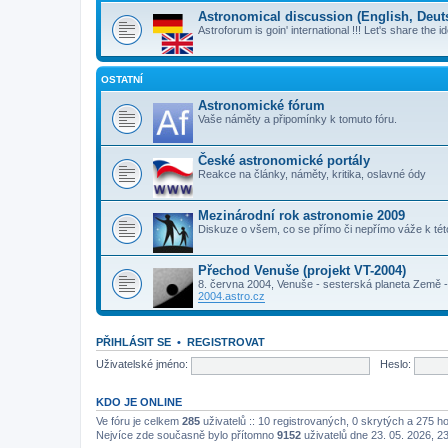
Astronomical discussion (English, Deutsc
Astroforum is goin' international !!! Let's share the i
OSTATNÍ
Astronomické fórum
Vaše náměty a připomínky k tomuto fóru.
České astronomické portály
Reakce na články, náměty, kritika, oslavné ódy
Mezinárodní rok astronomie 2009
Diskuze o všem, co se přímo či nepřímo váže k té
Přechod Venuše (projekt VT-2004)
8. června 2004, Venuše - sesterská planeta Země - 
2004.astro.cz
PŘIHLÁSIT SE
•
REGISTROVAT
Uživatelské jméno:
Heslo:
KDO JE ONLINE
Ve fóru je celkem
285
uživatelů :: 10 registrovaných, 0 skrytých a 275 h
Nejvíce zde současně bylo přítomno
9152
uživatelů dne 23. 05. 2026, 2