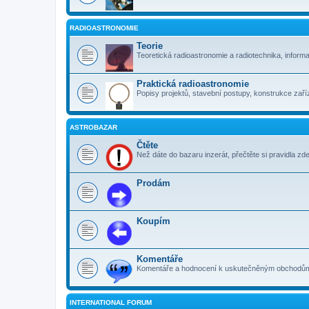
RADIOASTRONOMIE
Teorie
Teoretická radioastronomie a radiotechnika, inform
Praktická radioastronomie
Popisy projektů, stavební postupy, konstrukce zaříz
ASTROBAZAR
Čtěte
Než dáte do bazaru inzerát, přečtěte si pravidla zde
Prodám
Koupím
Komentáře
Komentáře a hodnocení k uskutečněným obchodům. 
INTERNATIONAL FORUM