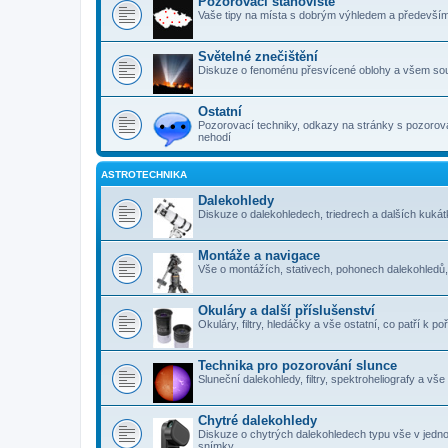
Pozorovací stanoviště
Vaše tipy na místa s dobrým výhledem a předevší
Světelné znečištění
Diskuze o fenoménu přesvícené oblohy a všem sou
Ostatní
Pozorovací techniky, odkazy na stránky s pozorová
nehodí
ASTROTECHNIKA
Dalekohledy
Diskuze o dalekohledech, triedrech a dalších kuk
Montáže a navigace
Vše o montážích, stativech, pohonech dalekohledů
Okuláry a další příslušenství
Okuláry, filtry, hledáčky a vše ostatní, co patří k 
Technika pro pozorování slunce
Sluneční dalekohledy, filtry, spektroheliografy a vš
Chytré dalekohledy
Diskuze o chytrých dalekohledech typu vše v jedn
snímky.