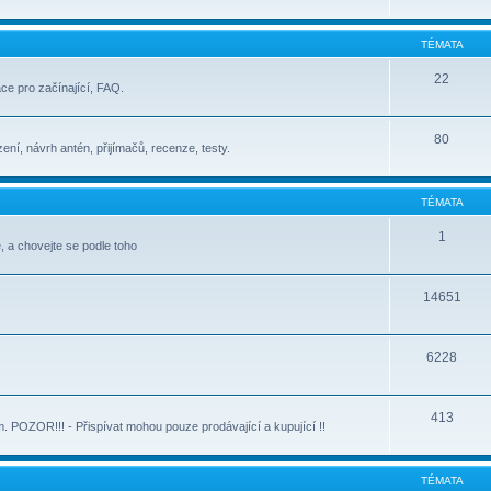
TÉMATA
22
ace pro začínající, FAQ.
80
ení, návrh antén, přijímačů, recenze, testy.
TÉMATA
1
, a chovejte se podle toho
14651
6228
413
POZOR!!! - Přispívat mohou pouze prodávající a kupující !!
TÉMATA