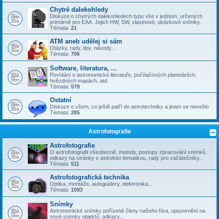
Chytré dalekohledy
Diskuze o chytrých dalekohledech typu vše v jednom, určených
primárně pro EAA. Jejich HW, SW, vlastnosti, ukázkové snímky.
Témata:
21
ATM aneb udělej si sám
Otázky, rady, tipy, návody...
Témata:
706
Software, literatura, ...
Povídání o astronomické literatuře, počítačových planetáriích,
hvězdných mapách, atd.
Témata:
579
Ostatní
Diskuze o všem, co ještě patří do astrotechniky a jinam se nevešlo
Témata:
285
Astrofotografie
Astrofotografie
O astrofotografii všeobecně, metody, postupy zpracování snímků,
odkazy na stránky s astrofoto tematikou, rady pro začátečníky...
Témata:
511
Astrofotografická technika
Optika, montáže, autoguidery, elektronika...
Témata:
1093
Snímky
Astronomické snímky pořízené členy našeho fóra, upozornění na
nové snímky objektů, odkazy...