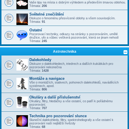
Vaše tipy na místa s dobrým výhledem a především tmavou oblohou.
Témata:
206
Světelné znečištění
Diskuze o fenoménu přesvícené oblohy a všem souvisejícím.
Témata:
91
Ostatní
Pozorovací techniky, odkazy na stránky s pozorováním, umělé
družice, ufo a vůbec veškerá pozorování, která se jinam nehodí
Témata:
245
Astrotechnika
Dalekohledy
Diskuze o dalekohledech, triedrech a dalších kukátkách pro
pozorování nekonečna
Témata:
1428
Montáže a navigace
Vše o montážích, stativech, pohonech dalekohledů, naváděcích
systémech, apod.
Témata:
806
Okuláry a další příslušenství
Okuláry, filtry, hledáčky a vše ostatní, co patří k pořádnému
pozorování.
Témata:
707
Technika pro pozorování slunce
Sluneční dalekohledy, filtry, spektroheliografy a vše ostatní k
pozorování naší nejbližší hvězdy
Témata:
68