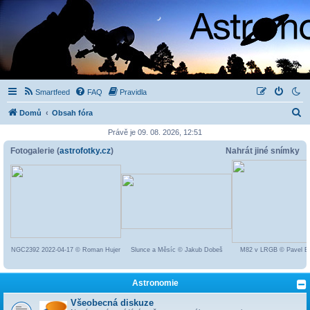
Smartfeed
FAQ
Pravidla
H
Domů
Obsah fóra
l
Právě je 09. 08. 2026, 12:51
e
Fotogalerie (
astrofotky.cz
)
Nahrát jiné snímky
d
a
t
NGC2392 2022-04-17 © Roman Hujer
Slunce a Měsíc © Jakub Dobeš
M82 v LRGB © Pavel 
Astronomie
Všeobecná diskuze