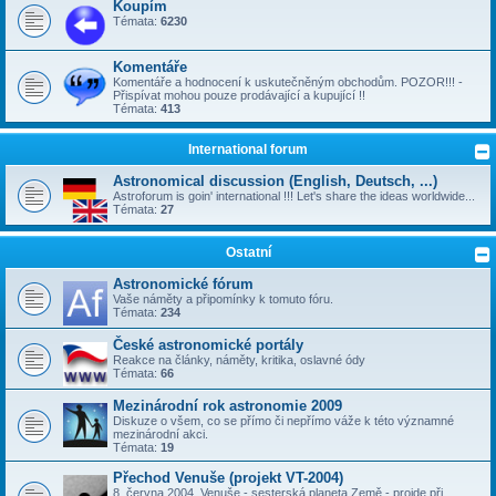
Koupím
Témata:
6230
Komentáře
Komentáře a hodnocení k uskutečněným obchodům. POZOR!!! -
Přispívat mohou pouze prodávající a kupující !!
Témata:
413
International forum
Astronomical discussion (English, Deutsch, ...)
Astroforum is goin' international !!! Let's share the ideas worldwide...
Témata:
27
Ostatní
Astronomické fórum
Vaše náměty a připomínky k tomuto fóru.
Témata:
234
České astronomické portály
Reakce na články, náměty, kritika, oslavné ódy
Témata:
66
Mezinárodní rok astronomie 2009
Diskuze o všem, co se přímo či nepřímo váže k této významné
mezinárodní akci.
Témata:
19
Přechod Venuše (projekt VT-2004)
8. června 2004, Venuše - sesterská planeta Země - projde při