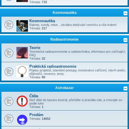
Témata:
710
Kosmonautika
Kosmonautika
Rakety, sondy, mise....zkrátka dobývání vesmíru a vše kolem!
Témata:
217
Radioastronomie
Teorie
Teoretická radioastronomie a radiotechnika, informace pro začínající,
FAQ.
Témata:
22
Praktická radioastronomie
Popisy projektů, stavební postupy, konstrukce zařízení, návrh antén,
přijímačů, recenze, testy.
Témata:
80
Astrobazar
Čtěte
Než dáte do bazaru inzerát, přečtěte si pravidla zde, a chovejte se
podle toho
Témata:
1
Prodám
Témata:
14652