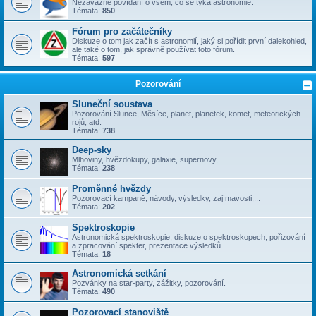
Nezávazné povídání o všem, co se týka astronomie.
Témata:
850
Fórum pro začátečníky
Diskuze o tom jak začít s astronomií, jaký si pořídit první dalekohled,
ale také o tom, jak správně používat toto fórum.
Témata:
597
Pozorování
Sluneční soustava
Pozorování Slunce, Měsíce, planet, planetek, komet, meteorických
rojů, atd.
Témata:
738
Deep-sky
Mlhoviny, hvězdokupy, galaxie, supernovy,...
Témata:
238
Proměnné hvězdy
Pozorovací kampaně, návody, výsledky, zajímavosti,...
Témata:
202
Spektroskopie
Astronomická spektroskopie, diskuze o spektroskopech, pořizování
a zpracování spekter, prezentace výsledků
Témata:
18
Astronomická setkání
Pozvánky na star-party, zážitky, pozorování.
Témata:
490
Pozorovací stanoviště