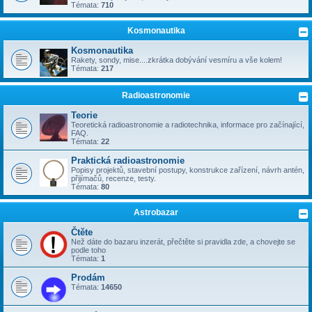
Témata:
710
Kosmonautika
Kosmonautika
Rakety, sondy, mise....zkrátka dobývání vesmíru a vše kolem!
Témata:
217
Radioastronomie
Teorie
Teoretická radioastronomie a radiotechnika, informace pro začínající,
FAQ.
Témata:
22
Praktická radioastronomie
Popisy projektů, stavební postupy, konstrukce zařízení, návrh antén,
přijímačů, recenze, testy.
Témata:
80
Astrobazar
Čtěte
Než dáte do bazaru inzerát, přečtěte si pravidla zde, a chovejte se
podle toho
Témata:
1
Prodám
Témata:
14650