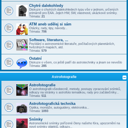
Chytré dalekohledy
Diskuze o chytrých dalekohledech typu vše v jednom, určených
primárně pro EAA. Jejich HW, SW, vlastnosti, ukázkové snímky.
Témata:
21
ATM aneb udělej si sám
Otázky, rady, tipy, návody...
Témata:
706
Software, literatura, ...
Povídání o astronomické literatuře, počítačových planetáriích,
hvězdných mapách, atd.
Témata:
579
Ostatní
Diskuze o všem, co ještě patří do astrotechniky a jinam se nevešlo
Témata:
285
Astrofotografie
Astrofotografie
O astrofotografii všeobecně, metody, postupy zpracování snímků,
odkazy na stránky s astrofoto tematikou, rady pro začátečníky...
Témata:
511
Astrofotografická technika
Optika, montáže, autoguidery, elektronika...
Témata:
1093
Snímky
Astronomické snímky pořízené členy našeho fóra, upozornění na
nové snímky objektů, odkazy...