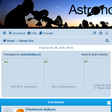
Smartfeed
FAQ
Pravidla
H
Domů
Obsah fóra
l
Právě je 06. 08. 2026, 09:29
e
Fotogalerie (
astrofotky.cz
)
Nahrát jiné snímky
d
a
t
C/2014 E2 Jacqu
NGC 891 © Jan Beranek
Řasy © Evžen Brunner
© Marian Urban
Astronomie
Všeobecná diskuze