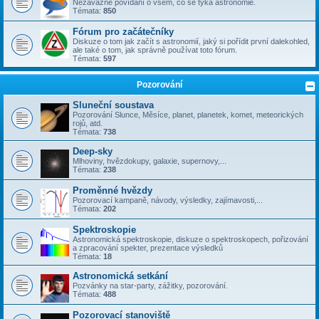
Nezávazné povídání o všem, co se týka astronomie.
Témata:
850
Fórum pro začátečníky
Diskuze o tom jak začít s astronomií, jaký si pořídit první dalekohled,
ale také o tom, jak správně používat toto fórum.
Témata:
597
Pozorování
Sluneční soustava
Pozorování Slunce, Měsíce, planet, planetek, komet, meteorických
rojů, atd.
Témata:
738
Deep-sky
Mlhoviny, hvězdokupy, galaxie, supernovy,...
Témata:
238
Proměnné hvězdy
Pozorovací kampaně, návody, výsledky, zajímavosti,...
Témata:
202
Spektroskopie
Astronomická spektroskopie, diskuze o spektroskopech, pořizování
a zpracování spekter, prezentace výsledků
Témata:
18
Astronomická setkání
Pozvánky na star-party, zážitky, pozorování.
Témata:
488
Pozorovací stanoviště