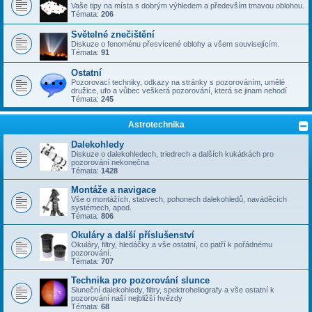
Vaše tipy na místa s dobrým výhledem a především tmavou oblohou.
Témata:
206
Světelné znečištění
Diskuze o fenoménu přesvícené oblohy a všem souvisejícím.
Témata:
91
Ostatní
Pozorovací techniky, odkazy na stránky s pozorováním, umělé
družice, ufo a vůbec veškerá pozorování, která se jinam nehodí
Témata:
245
Astrotechnika
Dalekohledy
Diskuze o dalekohledech, triedrech a dalších kukátkách pro
pozorování nekonečna
Témata:
1428
Montáže a navigace
Vše o montážích, stativech, pohonech dalekohledů, naváděcích
systémech, apod.
Témata:
806
Okuláry a další příslušenství
Okuláry, filtry, hledáčky a vše ostatní, co patří k pořádnému
pozorování.
Témata:
707
Technika pro pozorování slunce
Sluneční dalekohledy, filtry, spektroheliografy a vše ostatní k
pozorování naší nejbližší hvězdy
Témata:
68