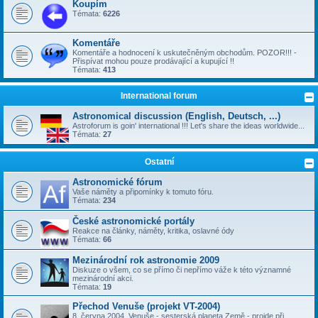
Koupím
Témata:
6226
Komentáře
Komentáře a hodnocení k uskutečněným obchodům. POZOR!!! -
Přispívat mohou pouze prodávající a kupující !!
Témata:
413
International forum
Astronomical discussion (English, Deutsch, ...)
Astroforum is goin' international !!! Let's share the ideas worldwide...
Témata:
27
Ostatní
Astronomické fórum
Vaše náměty a připomínky k tomuto fóru.
Témata:
234
České astronomické portály
Reakce na články, náměty, kritika, oslavné ódy
Témata:
66
Mezinárodní rok astronomie 2009
Diskuze o všem, co se přímo či nepřímo váže k této významné
mezinárodní akci.
Témata:
19
Přechod Venuše (projekt VT-2004)
8. června 2004, Venuše - sesterská planeta Země - projde při