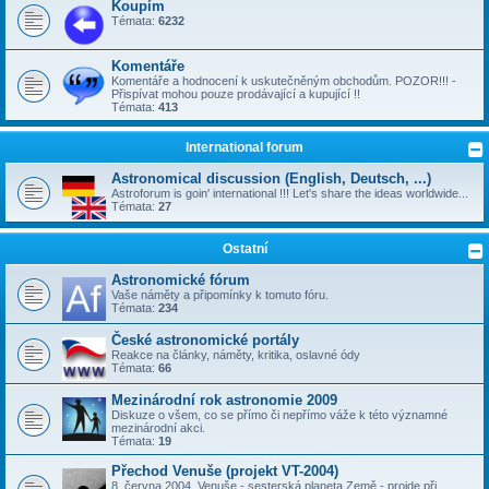
Koupím
Témata:
6232
Komentáře
Komentáře a hodnocení k uskutečněným obchodům. POZOR!!! -
Přispívat mohou pouze prodávající a kupující !!
Témata:
413
International forum
Astronomical discussion (English, Deutsch, ...)
Astroforum is goin' international !!! Let's share the ideas worldwide...
Témata:
27
Ostatní
Astronomické fórum
Vaše náměty a připomínky k tomuto fóru.
Témata:
234
České astronomické portály
Reakce na články, náměty, kritika, oslavné ódy
Témata:
66
Mezinárodní rok astronomie 2009
Diskuze o všem, co se přímo či nepřímo váže k této významné
mezinárodní akci.
Témata:
19
Přechod Venuše (projekt VT-2004)
8. června 2004, Venuše - sesterská planeta Země - projde při