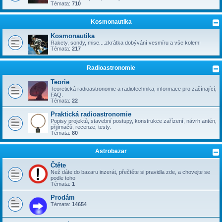
Témata:
710
Kosmonautika
Kosmonautika
Rakety, sondy, mise....zkrátka dobývání vesmíru a vše kolem!
Témata:
217
Radioastronomie
Teorie
Teoretická radioastronomie a radiotechnika, informace pro začínající,
FAQ.
Témata:
22
Praktická radioastronomie
Popisy projektů, stavební postupy, konstrukce zařízení, návrh antén,
přijímačů, recenze, testy.
Témata:
80
Astrobazar
Čtěte
Než dáte do bazaru inzerát, přečtěte si pravidla zde, a chovejte se
podle toho
Témata:
1
Prodám
Témata:
14654