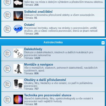
Vaše tipy na místa s dobrým výhledem a především tmavou oblohou.
Témata:
206
Světelné znečištění
Diskuze o fenoménu přesvícené oblohy a všem souvisejícím.
Témata:
91
Ostatní
Pozorovací techniky, odkazy na stránky s pozorováním, umělé
družice, ufo a vůbec veškerá pozorování, která se jinam nehodí
Témata:
245
Astrotechnika
Dalekohledy
Diskuze o dalekohledech, triedrech a dalších kukátkách pro
pozorování nekonečna
Témata:
1428
Montáže a navigace
Vše o montážích, stativech, pohonech dalekohledů, naváděcích
systémech, apod.
Témata:
806
Okuláry a další příslušenství
Okuláry, filtry, hledáčky a vše ostatní, co patří k pořádnému
pozorování.
Témata:
707
Technika pro pozorování slunce
Sluneční dalekohledy, filtry, spektroheliografy a vše ostatní k
pozorování naší nejbližší hvězdy
Témata:
68