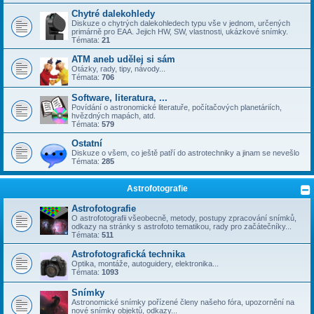
Chytré dalekohledy
Diskuze o chytrých dalekohledech typu vše v jednom, určených
primárně pro EAA. Jejich HW, SW, vlastnosti, ukázkové snímky.
Témata:
21
ATM aneb udělej si sám
Otázky, rady, tipy, návody...
Témata:
706
Software, literatura, ...
Povídání o astronomické literatuře, počítačových planetáriích,
hvězdných mapách, atd.
Témata:
579
Ostatní
Diskuze o všem, co ještě patří do astrotechniky a jinam se nevešlo
Témata:
285
Astrofotografie
Astrofotografie
O astrofotografii všeobecně, metody, postupy zpracování snímků,
odkazy na stránky s astrofoto tematikou, rady pro začátečníky...
Témata:
511
Astrofotografická technika
Optika, montáže, autoguidery, elektronika...
Témata:
1093
Snímky
Astronomické snímky pořízené členy našeho fóra, upozornění na
nové snímky objektů, odkazy...