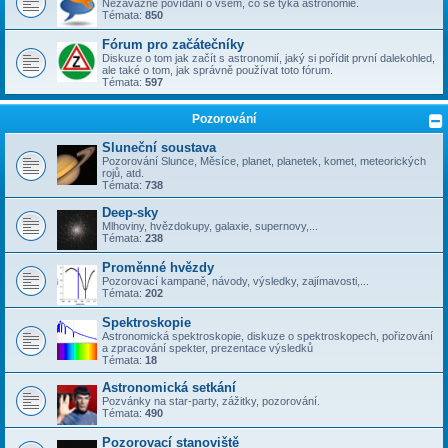
Nezávazné povídání o všem, co se týka astronomie.
Témata:
850
Fórum pro začátečníky
Diskuze o tom jak začít s astronomií, jaký si pořídit první dalekohled,
ale také o tom, jak správně používat toto fórum.
Témata:
597
Pozorování
Sluneční soustava
Pozorování Slunce, Měsíce, planet, planetek, komet, meteorických
rojů, atd.
Témata:
738
Deep-sky
Mlhoviny, hvězdokupy, galaxie, supernovy,...
Témata:
238
Proměnné hvězdy
Pozorovací kampaně, návody, výsledky, zajímavosti,...
Témata:
202
Spektroskopie
Astronomická spektroskopie, diskuze o spektroskopech, pořizování
a zpracování spekter, prezentace výsledků
Témata:
18
Astronomická setkání
Pozvánky na star-party, zážitky, pozorování.
Témata:
490
Pozorovací stanoviště