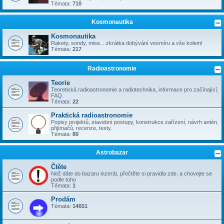
Témata:
710
Kosmonautika
Kosmonautika
Rakety, sondy, mise....zkrátka dobývání vesmíru a vše kolem!
Témata:
217
Radioastronomie
Teorie
Teoretická radioastronomie a radiotechnika, informace pro začínající,
FAQ.
Témata:
22
Praktická radioastronomie
Popisy projektů, stavební postupy, konstrukce zařízení, návrh antén,
přijímačů, recenze, testy.
Témata:
80
Astrobazar
Čtěte
Než dáte do bazaru inzerát, přečtěte si pravidla zde, a chovejte se
podle toho
Témata:
1
Prodám
Témata:
14651