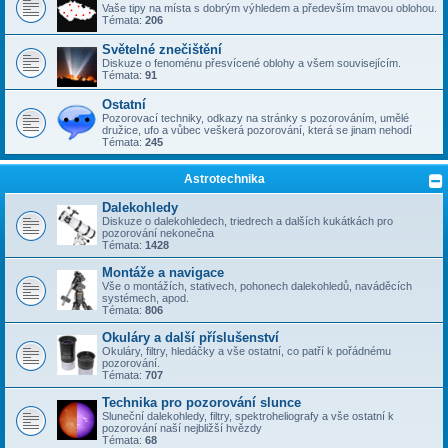
Vaše tipy na místa s dobrým výhledem a především tmavou oblohou.
Témata:
206
Světelné znečištění
Diskuze o fenoménu přesvícené oblohy a všem souvisejícím.
Témata:
91
Ostatní
Pozorovací techniky, odkazy na stránky s pozorováním, umělé
družice, ufo a vůbec veškerá pozorování, která se jinam nehodí
Témata:
245
Astrotechnika
Dalekohledy
Diskuze o dalekohledech, triedrech a dalších kukátkách pro
pozorování nekonečna
Témata:
1428
Montáže a navigace
Vše o montážích, stativech, pohonech dalekohledů, naváděcích
systémech, apod.
Témata:
806
Okuláry a další příslušenství
Okuláry, filtry, hledáčky a vše ostatní, co patří k pořádnému
pozorování.
Témata:
707
Technika pro pozorování slunce
Sluneční dalekohledy, filtry, spektroheliografy a vše ostatní k
pozorování naší nejbližší hvězdy
Témata:
68