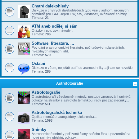
Chytré dalekohledy
Diskuze o chytrých dalekohledech typu vše v jednom, určených
primárně pro EAA. Jejich HW, SW, vlastnosti, ukázkové snímky.
Témata:
21
ATM aneb udělej si sám
Otázky, rady, tipy, návody...
Témata:
706
Software, literatura, ...
Povídání o astronomické literatuře, počítačových planetáriích,
hvězdných mapách, atd.
Témata:
579
Ostatní
Diskuze o všem, co ještě patří do astrotechniky a jinam se nevešlo
Témata:
285
Astrofotografie
Astrofotografie
O astrofotografii všeobecně, metody, postupy zpracování snímků,
odkazy na stránky s astrofoto tematikou, rady pro začátečníky...
Témata:
511
Astrofotografická technika
Optika, montáže, autoguidery, elektronika...
Témata:
1093
Snímky
Astronomické snímky pořízené členy našeho fóra, upozornění na
nové snímky objektů, odkazy...