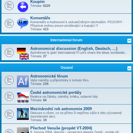
Koupím
Témata:
6229
Komentáře
Komentáře a hodnocení k uskutečněným obchodům. POZOR!!! -
Přispívat mohou pouze prodávající a kupující !!
Témata:
413
International forum
Astronomical discussion (English, Deutsch, ...)
Astroforum is goin' international !!! Let's share the ideas worldwide...
Témata:
27
Ostatní
Astronomické fórum
Vaše náměty a připomínky k tomuto fóru.
Témata:
234
České astronomické portály
Reakce na články, náměty, kritika, oslavné ódy
Témata:
66
Mezinárodní rok astronomie 2009
Diskuze o všem, co se přímo či nepřímo váže k této významné
mezinárodní akci.
Témata:
19
Přechod Venuše (projekt VT-2004)
8. června 2004, Venuše - sesterská planeta Země - projde při