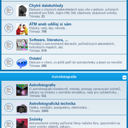
Chytré dalekohledy
Diskuze o chytrých dalekohledech typu vše v jednom, určených
primárně pro EAA. Jejich HW, SW, vlastnosti, ukázkové snímky.
Témata:
21
ATM aneb udělej si sám
Otázky, rady, tipy, návody...
Témata:
706
Software, literatura, ...
Povídání o astronomické literatuře, počítačových planetáriích,
hvězdných mapách, atd.
Témata:
579
Ostatní
Diskuze o všem, co ještě patří do astrotechniky a jinam se nevešlo
Témata:
285
Astrofotografie
Astrofotografie
O astrofotografii všeobecně, metody, postupy zpracování snímků,
odkazy na stránky s astrofoto tematikou, rady pro začátečníky...
Témata:
511
Astrofotografická technika
Optika, montáže, autoguidery, elektronika...
Témata:
1093
Snímky
Astronomické snímky pořízené členy našeho fóra, upozornění na
nové snímky objektů, odkazy...