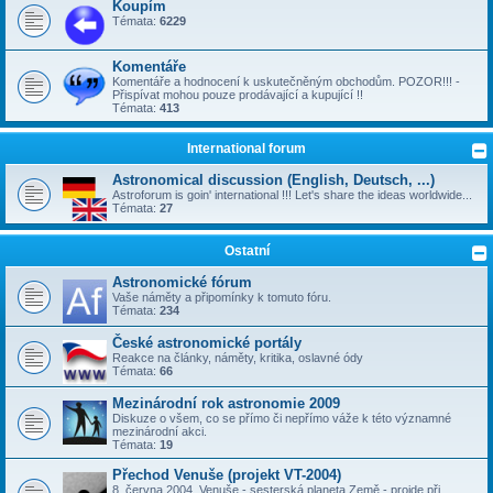
Koupím
Témata:
6229
Komentáře
Komentáře a hodnocení k uskutečněným obchodům. POZOR!!! -
Přispívat mohou pouze prodávající a kupující !!
Témata:
413
International forum
Astronomical discussion (English, Deutsch, ...)
Astroforum is goin' international !!! Let's share the ideas worldwide...
Témata:
27
Ostatní
Astronomické fórum
Vaše náměty a připomínky k tomuto fóru.
Témata:
234
České astronomické portály
Reakce na články, náměty, kritika, oslavné ódy
Témata:
66
Mezinárodní rok astronomie 2009
Diskuze o všem, co se přímo či nepřímo váže k této významné
mezinárodní akci.
Témata:
19
Přechod Venuše (projekt VT-2004)
8. června 2004, Venuše - sesterská planeta Země - projde při