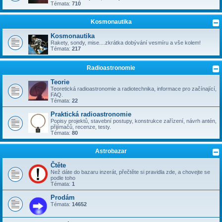
Témata:
710
Kosmonautika
Kosmonautika
Rakety, sondy, mise....zkrátka dobývání vesmíru a vše kolem!
Témata:
217
Radioastronomie
Teorie
Teoretická radioastronomie a radiotechnika, informace pro začínající,
FAQ.
Témata:
22
Praktická radioastronomie
Popisy projektů, stavební postupy, konstrukce zařízení, návrh antén,
přijímačů, recenze, testy.
Témata:
80
Astrobazar
Čtěte
Než dáte do bazaru inzerát, přečtěte si pravidla zde, a chovejte se
podle toho
Témata:
1
Prodám
Témata:
14652