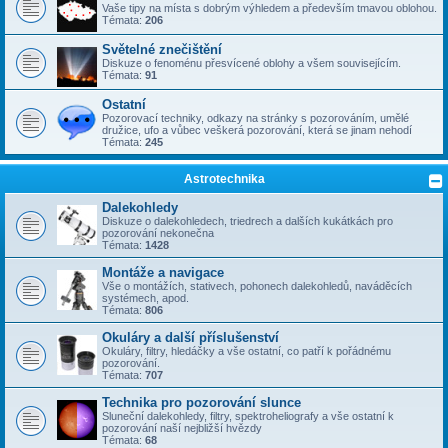
Vaše tipy na místa s dobrým výhledem a především tmavou oblohou.
Témata:
206
Světelné znečištění
Diskuze o fenoménu přesvícené oblohy a všem souvisejícím.
Témata:
91
Ostatní
Pozorovací techniky, odkazy na stránky s pozorováním, umělé
družice, ufo a vůbec veškerá pozorování, která se jinam nehodí
Témata:
245
Astrotechnika
Dalekohledy
Diskuze o dalekohledech, triedrech a dalších kukátkách pro
pozorování nekonečna
Témata:
1428
Montáže a navigace
Vše o montážích, stativech, pohonech dalekohledů, naváděcích
systémech, apod.
Témata:
806
Okuláry a další příslušenství
Okuláry, filtry, hledáčky a vše ostatní, co patří k pořádnému
pozorování.
Témata:
707
Technika pro pozorování slunce
Sluneční dalekohledy, filtry, spektroheliografy a vše ostatní k
pozorování naší nejbližší hvězdy
Témata:
68