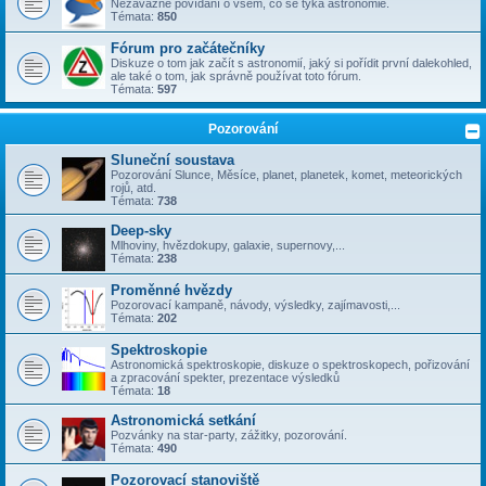
Nezávazné povídání o všem, co se týka astronomie.
Témata:
850
Fórum pro začátečníky
Diskuze o tom jak začít s astronomií, jaký si pořídit první dalekohled,
ale také o tom, jak správně používat toto fórum.
Témata:
597
Pozorování
Sluneční soustava
Pozorování Slunce, Měsíce, planet, planetek, komet, meteorických
rojů, atd.
Témata:
738
Deep-sky
Mlhoviny, hvězdokupy, galaxie, supernovy,...
Témata:
238
Proměnné hvězdy
Pozorovací kampaně, návody, výsledky, zajímavosti,...
Témata:
202
Spektroskopie
Astronomická spektroskopie, diskuze o spektroskopech, pořizování
a zpracování spekter, prezentace výsledků
Témata:
18
Astronomická setkání
Pozvánky na star-party, zážitky, pozorování.
Témata:
490
Pozorovací stanoviště