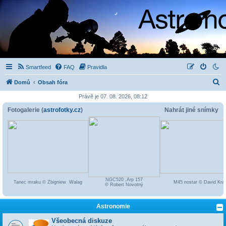
Smartfeed
FAQ
Pravidla
H
Domů
Obsah fóra
l
Právě je 07. 08. 2026, 08:12
e
Fotogalerie (
astrofotky.cz
)
Nahrát jiné snímky
d
a
t
NGC520 ,Arp 157
Tanec mraku © Zbigniew Walag
M45 nostar © David Kraf
© Robert Novotný
Astronomie
Všeobecná diskuze