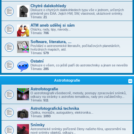
Chytré dalekohledy
Diskuze o chytrých dalekohledech typu vše v jednom, určených
primárně pro EAA. Jejich HW, SW, vlastnosti, ukázkové snímky.
Témata:
21
ATM aneb udělej si sám
Otázky, rady, tipy, návody...
Témata:
706
Software, literatura, ...
Povídání o astronomické literatuře, počítačových planetáriích,
hvězdných mapách, atd.
Témata:
579
Ostatní
Diskuze o všem, co ještě patří do astrotechniky a jinam se nevešlo
Témata:
285
Astrofotografie
Astrofotografie
O astrofotografii všeobecně, metody, postupy zpracování snímků,
odkazy na stránky s astrofoto tematikou, rady pro začátečníky...
Témata:
511
Astrofotografická technika
Optika, montáže, autoguidery, elektronika...
Témata:
1093
Snímky
Astronomické snímky pořízené členy našeho fóra, upozornění na
nové snímky objektů, odkazy...