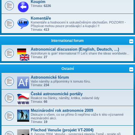
Koupím
Témata:
6226
Komentáře
Komentáře a hodnocení k uskutečněným obchodům. POZOR!!! -
Přispívat mohou pouze prodávající a kupující !!
Témata:
413
International forum
Astronomical discussion (English, Deutsch, ...)
Astroforum is goin' international !!! Let's share the ideas worldwide...
Témata:
27
Ostatní
Astronomické fórum
Vaše náměty a připomínky k tomuto fóru.
Témata:
234
České astronomické portály
Reakce na články, náměty, kritika, oslavné ódy
Témata:
66
Mezinárodní rok astronomie 2009
Diskuze o všem, co se přímo či nepřímo váže k této významné
mezinárodní akci.
Témata:
19
Přechod Venuše (projekt VT-2004)
8. června 2004, Venuše - sesterská planeta Země - projde při