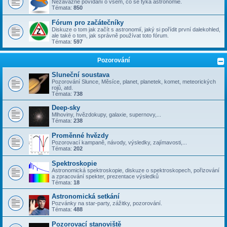
Nezávazné povídání o všem, co se týka astronomie.
Témata:
850
Fórum pro začátečníky
Diskuze o tom jak začít s astronomií, jaký si pořídit první dalekohled,
ale také o tom, jak správně používat toto fórum.
Témata:
597
Pozorování
Sluneční soustava
Pozorování Slunce, Měsíce, planet, planetek, komet, meteorických
rojů, atd.
Témata:
738
Deep-sky
Mlhoviny, hvězdokupy, galaxie, supernovy,...
Témata:
238
Proměnné hvězdy
Pozorovací kampaně, návody, výsledky, zajímavosti,...
Témata:
202
Spektroskopie
Astronomická spektroskopie, diskuze o spektroskopech, pořizování
a zpracování spekter, prezentace výsledků
Témata:
18
Astronomická setkání
Pozvánky na star-party, zážitky, pozorování.
Témata:
488
Pozorovací stanoviště