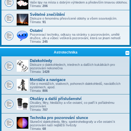
Vaše tipy na místa s dobrým výhledem a především tmavou oblohou.
Témata:
206
Světelné znečištění
Diskuze o fenoménu přesvícené oblohy a všem souvisejícím.
Témata:
91
Ostatní
Pozorovací techniky, odkazy na stránky s pozorováním, umělé
družice, ufo a vůbec veškerá pozorování, která se jinam nehodí
Témata:
245
Astrotechnika
Dalekohledy
Diskuze o dalekohledech, triedrech a dalších kukátkách pro
pozorování nekonečna
Témata:
1428
Montáže a navigace
Vše o montážích, stativech, pohonech dalekohledů, naváděcích
systémech, apod.
Témata:
806
Okuláry a další příslušenství
Okuláry, filtry, hledáčky a vše ostatní, co patří k pořádnému
pozorování.
Témata:
707
Technika pro pozorování slunce
Sluneční dalekohledy, filtry, spektroheliografy a vše ostatní k
pozorování naší nejbližší hvězdy
Témata:
68