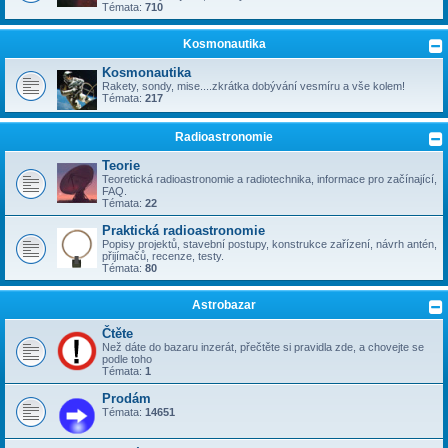
Témata:
710
Kosmonautika
Kosmonautika
Rakety, sondy, mise....zkrátka dobývání vesmíru a vše kolem!
Témata:
217
Radioastronomie
Teorie
Teoretická radioastronomie a radiotechnika, informace pro začínající,
FAQ.
Témata:
22
Praktická radioastronomie
Popisy projektů, stavební postupy, konstrukce zařízení, návrh antén,
přijímačů, recenze, testy.
Témata:
80
Astrobazar
Čtěte
Než dáte do bazaru inzerát, přečtěte si pravidla zde, a chovejte se
podle toho
Témata:
1
Prodám
Témata:
14651