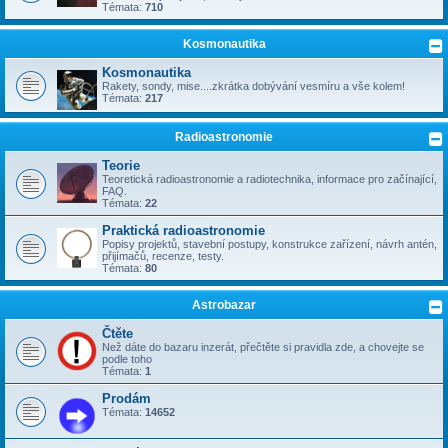
Témata:
710
Kosmonautika
Kosmonautika
Rakety, sondy, mise....zkrátka dobývání vesmíru a vše kolem!
Témata:
217
Radioastronomie
Teorie
Teoretická radioastronomie a radiotechnika, informace pro začínající,
FAQ.
Témata:
22
Praktická radioastronomie
Popisy projektů, stavební postupy, konstrukce zařízení, návrh antén,
přijímačů, recenze, testy.
Témata:
80
Astrobazar
Čtěte
Než dáte do bazaru inzerát, přečtěte si pravidla zde, a chovejte se
podle toho
Témata:
1
Prodám
Témata:
14652