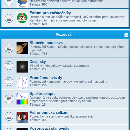
Nezávazné povídání o všem, co se týka astronomie.
Témata:
850
Fórum pro začátečníky
Diskuze o tom jak začít s astronomií, jaký si pořídit první dalekohled,
ale také o tom, jak správně používat toto fórum.
Témata:
597
Pozorování
Sluneční soustava
Pozorování Slunce, Měsíce, planet, planetek, komet, meteorických
rojů, atd.
Témata:
738
Deep-sky
Mlhoviny, hvězdokupy, galaxie, supernovy,...
Témata:
238
Proměnné hvězdy
Pozorovací kampaně, návody, výsledky, zajímavosti,...
Témata:
202
Spektroskopie
Astronomická spektroskopie, diskuze o spektroskopech, pořizování
a zpracování spekter, prezentace výsledků
Témata:
18
Astronomická setkání
Pozvánky na star-party, zážitky, pozorování.
Témata:
490
Pozorovací stanoviště