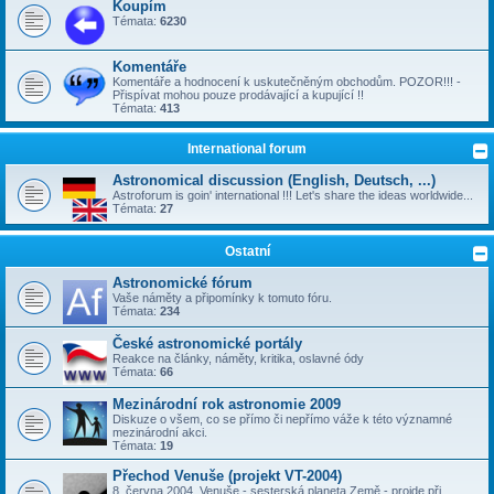
Koupím
Témata:
6230
Komentáře
Komentáře a hodnocení k uskutečněným obchodům. POZOR!!! -
Přispívat mohou pouze prodávající a kupující !!
Témata:
413
International forum
Astronomical discussion (English, Deutsch, ...)
Astroforum is goin' international !!! Let's share the ideas worldwide...
Témata:
27
Ostatní
Astronomické fórum
Vaše náměty a připomínky k tomuto fóru.
Témata:
234
České astronomické portály
Reakce na články, náměty, kritika, oslavné ódy
Témata:
66
Mezinárodní rok astronomie 2009
Diskuze o všem, co se přímo či nepřímo váže k této významné
mezinárodní akci.
Témata:
19
Přechod Venuše (projekt VT-2004)
8. června 2004, Venuše - sesterská planeta Země - projde při