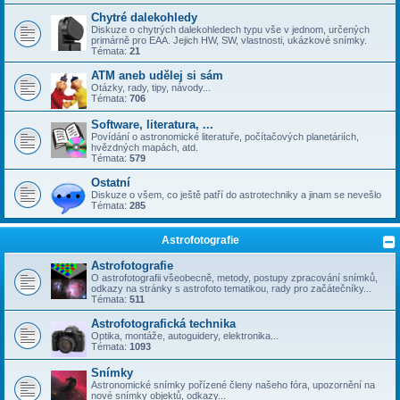
Chytré dalekohledy
Diskuze o chytrých dalekohledech typu vše v jednom, určených
primárně pro EAA. Jejich HW, SW, vlastnosti, ukázkové snímky.
Témata:
21
ATM aneb udělej si sám
Otázky, rady, tipy, návody...
Témata:
706
Software, literatura, ...
Povídání o astronomické literatuře, počítačových planetáriích,
hvězdných mapách, atd.
Témata:
579
Ostatní
Diskuze o všem, co ještě patří do astrotechniky a jinam se nevešlo
Témata:
285
Astrofotografie
Astrofotografie
O astrofotografii všeobecně, metody, postupy zpracování snímků,
odkazy na stránky s astrofoto tematikou, rady pro začátečníky...
Témata:
511
Astrofotografická technika
Optika, montáže, autoguidery, elektronika...
Témata:
1093
Snímky
Astronomické snímky pořízené členy našeho fóra, upozornění na
nové snímky objektů, odkazy...