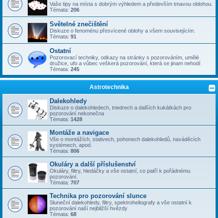
Vaše tipy na místa s dobrým výhledem a především tmavou oblohou.
Témata:
206
Světelné znečištění
Diskuze o fenoménu přesvícené oblohy a všem souvisejícím.
Témata:
91
Ostatní
Pozorovací techniky, odkazy na stránky s pozorováním, umělé
družice, ufo a vůbec veškerá pozorování, která se jinam nehodí
Témata:
245
Astrotechnika
Dalekohledy
Diskuze o dalekohledech, triedrech a dalších kukátkách pro
pozorování nekonečna
Témata:
1428
Montáže a navigace
Vše o montážích, stativech, pohonech dalekohledů, naváděcích
systémech, apod.
Témata:
806
Okuláry a další příslušenství
Okuláry, filtry, hledáčky a vše ostatní, co patří k pořádnému
pozorování.
Témata:
707
Technika pro pozorování slunce
Sluneční dalekohledy, filtry, spektroheliografy a vše ostatní k
pozorování naší nejbližší hvězdy
Témata:
68