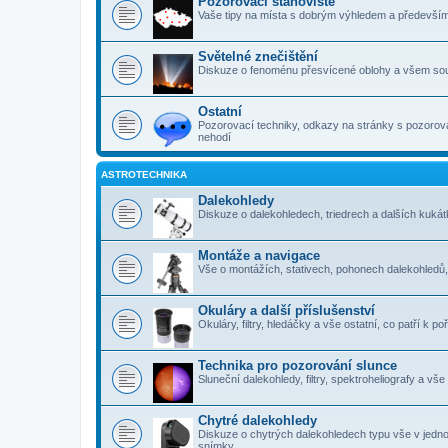
Pozorovací stanoviště
Vaše tipy na místa s dobrým výhledem a předevší
Světelné znečištění
Diskuze o fenoménu přesvícené oblohy a všem sou
Ostatní
Pozorovací techniky, odkazy na stránky s pozorová
nehodí
ASTROTECHNIKA
Dalekohledy
Diskuze o dalekohledech, triedrech a dalších kuk
Montáže a navigace
Vše o montážích, stativech, pohonech dalekohledů
Okuláry a další příslušenství
Okuláry, filtry, hledáčky a vše ostatní, co patří k 
Technika pro pozorování slunce
Sluneční dalekohledy, filtry, spektroheliografy a vš
Chytré dalekohledy
Diskuze o chytrých dalekohledech typu vše v jedn
snímky.