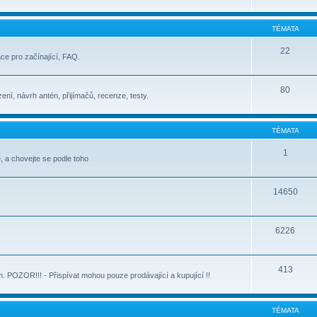
TÉMATA
22
ace pro začínající, FAQ.
80
ení, návrh antén, přijímačů, recenze, testy.
TÉMATA
1
, a chovejte se podle toho
14650
6226
413
POZOR!!! - Přispívat mohou pouze prodávající a kupující !!
TÉMATA