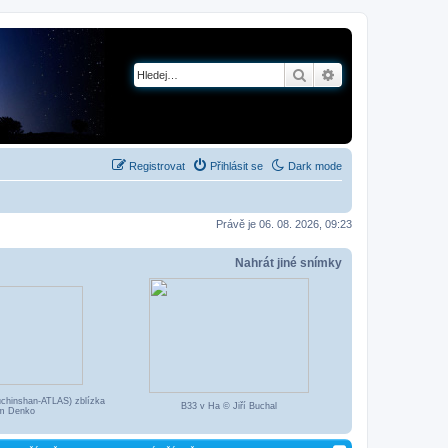
Hledat
Pokročilé hledání
Registrovat
Přihlásit se
Dark mode
Právě je 06. 08. 2026, 09:23
Nahrát jiné snímky
chinshan-ATLAS) zblízka
B33 v Ha © Jiří Buchal
m Denko