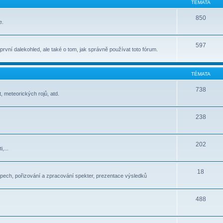
TÉMATA
850
e.
597
t první dalekohled, ale také o tom, jak správně používat toto fórum.
TÉMATA
738
, meteorických rojů, atd.
238
202
,...
18
pech, pořizování a zpracování spekter, prezentace výsledků
488