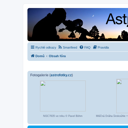
Rychlé odkazy
Smartfeed
FAQ
Pravidla
Domů
Obsah fóra
Fotogalerie (
astrofotky.cz
)
NGC7635 ve triku © Pavel Böhm
Mléčná Dráha širokoúhle +