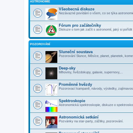
ASTRONOMIE
Všeobecná diskuze
Nezávazné povídání o všem, co se týka astronomi
Fórum pro začátečníky
Diskuze o tom jak začít s astronomií, jaký si pořídi
POZOROVÁNÍ
Sluneční soustava
Pozorování Slunce, Měsíce, planet, planetek, komet
Deep-sky
Mlhoviny, hvězdokupy, galaxie, supernovy,...
Proměnné hvězdy
Pozorovací kampaně, návody, výsledky, zajímavosti
Spektroskopie
Astronomická spektroskopie, diskuze o spektrosko
Astronomická setkání
Pozvánky na star-party, zážitky, pozorování.