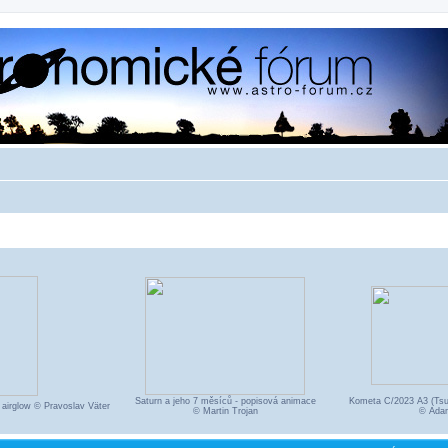
Saturn a jeho 7 měsíců - popisová animace
Kometa C/2023 A3 (Tsu
 airglow © Pravoslav Väter
© Martin Trojan
© Ada