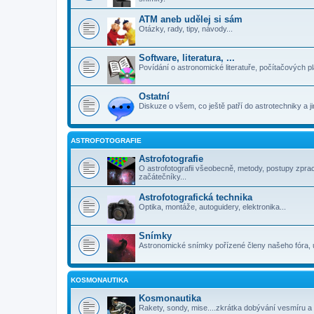
ATM aneb udělej si sám
Otázky, rady, tipy, návody...
Software, literatura, ...
Povídání o astronomické literatuře, počítačových p
Ostatní
Diskuze o všem, co ještě patří do astrotechniky a 
ASTROFOTOGRAFIE
Astrofotografie
O astrofotografii všeobecně, metody, postupy zpra
začátečníky...
Astrofotografická technika
Optika, montáže, autoguidery, elektronika...
Snímky
Astronomické snímky pořízené členy našeho fóra, 
KOSMONAUTIKA
Kosmonautika
Rakety, sondy, mise....zkrátka dobývání vesmíru a