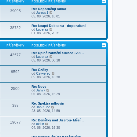
PŘÍSPĚVKY
POSLEDNÍ PŘÍSPĚVEK
Re: Doporučuji odkaz
39095
Z
od
Jarous1
o
05. 08. 2026, 18:01
b
r
Re: koupě Dobsonu - doporučení
a
38732
Z
od
kuceraz
z
o
01. 08. 2026, 20:31
i
b
t
r
p
a
o
PŘÍSPĚVKY
POSLEDNÍ PŘÍSPĚVEK
z
s
i
l
Re: Úplné zatmění Slunce 12.8…
43577
t
e
Z
od
kuceraz
p
d
o
05. 08. 2026, 00:18
o
n
b
s
í
r
l
Re: CzSky
p
a
9592
e
Z
od
Cztwerec
ř
z
d
o
05. 08. 2026, 16:30
í
i
n
b
s
t
í
r
p
p
Re: Novy
p
a
2509
ě
o
Z
od
Jan77
ř
z
v
s
o
05. 08. 2026, 16:29
í
i
e
l
b
s
t
k
e
r
p
p
Re: Spektra mlhovin
d
a
388
ě
o
Z
od
Jan Kunc
n
z
v
s
o
23. 05. 2026, 14:59
í
i
e
l
b
p
t
k
e
r
ř
p
Re: Benátky nad Jizerou- Měsí…
d
a
19077
í
o
Z
od
ok1in
n
z
s
s
o
04. 08. 2026, 16:30
í
i
p
l
b
p
t
ě
e
r
ř
p
Re: Pozorování na Kanárských …
v