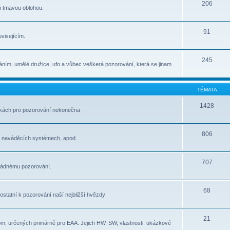
206
m tmavou oblohou.
91
visejícím.
245
ním, umělé družice, ufo a vůbec veškerá pozorování, která se jinam
TÉMATA
1428
átkách pro pozorování nekonečna
806
, naváděcích systémech, apod.
707
pořádnému pozorování.
68
e ostatní k pozorování naší nejbližší hvězdy
21
om, určených primárně pro EAA. Jejich HW, SW, vlastnosti, ukázkové