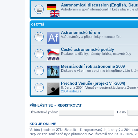
Astronomical discussion (English, Deutsc
Astroforum is goin' international !!! Let's share the i
OSTATNÍ
Astronomické fórum
Vaše náměty a připomínky k tomuto fóru.
České astronomické portály
Reakce na články, náměty, kritika, oslavné ódy
Mezinárodní rok astronomie 2009
Diskuze o všem, co se přímo či nepřímo váže k té
Přechod Venuše (projekt VT-2004)
8. června 2004, Venuše - sesterská planeta Země - 
2004.astro.cz
PŘIHLÁSIT SE
•
REGISTROVAT
Uživatelské jméno:
Heslo:
KDO JE ONLINE
Ve fóru je celkem
276
uživatelů :: 11 registrovaných, 1 skrytý a 264 hos
Nejvíce zde současně bylo přítomno
9152
uživatelů dne 23. 05. 2026, 2