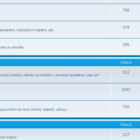
706
579
lanetáriích, hvězdných mapách, atd.
285
jinam se nevešlo
TÉMATA
511
cování snímků, odkazy na stránky s astrofoto tematikou, rady pro
1093
710
upozornění na nové snímky objektů, odkazy...
TÉMATA
217
 vše kolem!