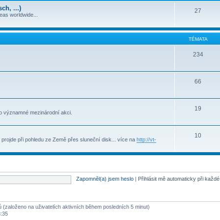
h, ...)
27
deas worldwide...
TÉMATA
234
66
19
to významné mezinárodní akci.
10
projde při pohledu ze Země přes sluneční disk... více na
http://vt-
Zapomněl(a) jsem heslo
|
Přihlásit mě automaticky při každ
tů (založeno na uživatelích aktivních během posledních 5 minut)
3:35