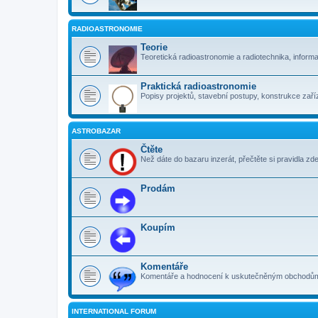
RADIOASTRONOMIE
Teorie
Teoretická radioastronomie a radiotechnika, inform
Praktická radioastronomie
Popisy projektů, stavební postupy, konstrukce zaříz
ASTROBAZAR
Čtěte
Než dáte do bazaru inzerát, přečtěte si pravidla zde
Prodám
Koupím
Komentáře
Komentáře a hodnocení k uskutečněným obchodům. 
INTERNATIONAL FORUM