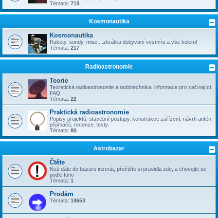
Témata:
710
Kosmonautika
Kosmonautika
Rakety, sondy, mise....zkrátka dobývání vesmíru a vše kolem!
Témata:
217
Radioastronomie
Teorie
Teoretická radioastronomie a radiotechnika, informace pro začínající,
FAQ.
Témata:
22
Praktická radioastronomie
Popisy projektů, stavební postupy, konstrukce zařízení, návrh antén,
přijímačů, recenze, testy.
Témata:
80
Astrobazar
Čtěte
Než dáte do bazaru inzerát, přečtěte si pravidla zde, a chovejte se
podle toho
Témata:
1
Prodám
Témata:
14653