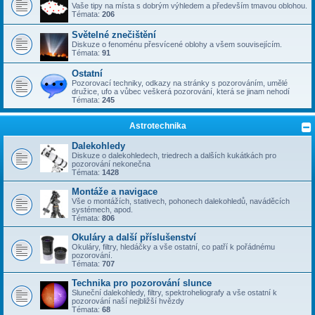
Vaše tipy na místa s dobrým výhledem a především tmavou oblohou.
Témata:
206
Světelné znečištění
Diskuze o fenoménu přesvícené oblohy a všem souvisejícím.
Témata:
91
Ostatní
Pozorovací techniky, odkazy na stránky s pozorováním, umělé
družice, ufo a vůbec veškerá pozorování, která se jinam nehodí
Témata:
245
Astrotechnika
Dalekohledy
Diskuze o dalekohledech, triedrech a dalších kukátkách pro
pozorování nekonečna
Témata:
1428
Montáže a navigace
Vše o montážích, stativech, pohonech dalekohledů, naváděcích
systémech, apod.
Témata:
806
Okuláry a další příslušenství
Okuláry, filtry, hledáčky a vše ostatní, co patří k pořádnému
pozorování.
Témata:
707
Technika pro pozorování slunce
Sluneční dalekohledy, filtry, spektroheliografy a vše ostatní k
pozorování naší nejbližší hvězdy
Témata:
68