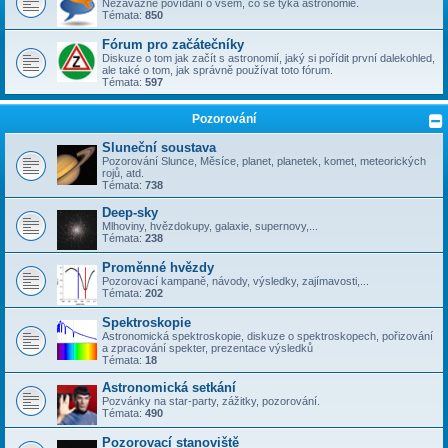
Nezávazné povídání o všem, co se týka astronomie.
Témata:
850
Fórum pro začátečníky
Diskuze o tom jak začít s astronomií, jaký si pořídit první dalekohled,
ale také o tom, jak správně používat toto fórum.
Témata:
597
Pozorování
Sluneční soustava
Pozorování Slunce, Měsíce, planet, planetek, komet, meteorických
rojů, atd.
Témata:
738
Deep-sky
Mlhoviny, hvězdokupy, galaxie, supernovy,...
Témata:
238
Proměnné hvězdy
Pozorovací kampaně, návody, výsledky, zajímavosti,...
Témata:
202
Spektroskopie
Astronomická spektroskopie, diskuze o spektroskopech, pořizování
a zpracování spekter, prezentace výsledků
Témata:
18
Astronomická setkání
Pozvánky na star-party, zážitky, pozorování.
Témata:
490
Pozorovací stanoviště