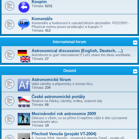
Koupím
Témata:
6231
Komentáře
Komentáře a hodnocení k uskutečněným obchodům. POZOR!!! -
Přispívat mohou pouze prodávající a kupující !!
Témata:
413
International forum
Astronomical discussion (English, Deutsch, ...)
Astroforum is goin' international !!! Let's share the ideas worldwide...
Témata:
27
Ostatní
Astronomické fórum
Vaše náměty a připomínky k tomuto fóru.
Témata:
234
České astronomické portály
Reakce na články, náměty, kritika, oslavné ódy
Témata:
66
Mezinárodní rok astronomie 2009
Diskuze o všem, co se přímo či nepřímo váže k této významné
mezinárodní akci.
Témata:
19
Přechod Venuše (projekt VT-2004)
8. června 2004, Venuše - sesterská planeta Země - projde při