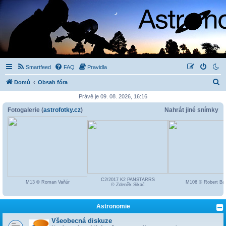
Smartfeed
FAQ
Pravidla
H
Domů
Obsah fóra
l
Právě je 09. 08. 2026, 16:16
e
Fotogalerie (
astrofotky.cz
)
Nahrát jiné snímky
d
a
t
C2/2017 K2 PANSTARRS
M13 © Roman Vaňúr
M106 © Robert Ba
© Zdeněk Sikač
Astronomie
Všeobecná diskuze