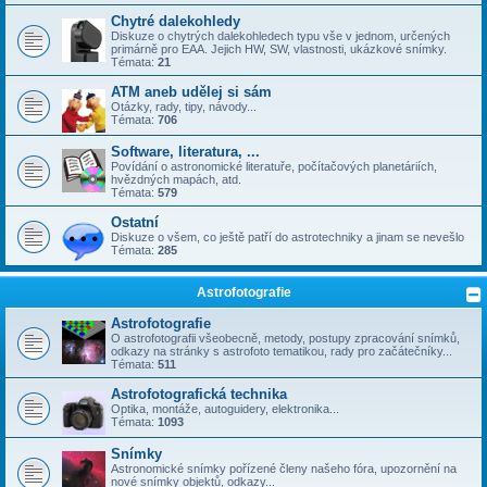
Chytré dalekohledy
Diskuze o chytrých dalekohledech typu vše v jednom, určených
primárně pro EAA. Jejich HW, SW, vlastnosti, ukázkové snímky.
Témata:
21
ATM aneb udělej si sám
Otázky, rady, tipy, návody...
Témata:
706
Software, literatura, ...
Povídání o astronomické literatuře, počítačových planetáriích,
hvězdných mapách, atd.
Témata:
579
Ostatní
Diskuze o všem, co ještě patří do astrotechniky a jinam se nevešlo
Témata:
285
Astrofotografie
Astrofotografie
O astrofotografii všeobecně, metody, postupy zpracování snímků,
odkazy na stránky s astrofoto tematikou, rady pro začátečníky...
Témata:
511
Astrofotografická technika
Optika, montáže, autoguidery, elektronika...
Témata:
1093
Snímky
Astronomické snímky pořízené členy našeho fóra, upozornění na
nové snímky objektů, odkazy...