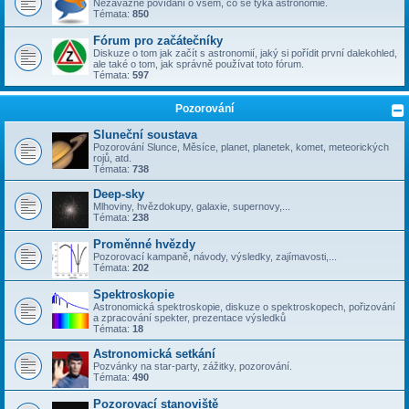
Nezávazné povídání o všem, co se týka astronomie.
Témata:
850
Fórum pro začátečníky
Diskuze o tom jak začít s astronomií, jaký si pořídit první dalekohled,
ale také o tom, jak správně používat toto fórum.
Témata:
597
Pozorování
Sluneční soustava
Pozorování Slunce, Měsíce, planet, planetek, komet, meteorických
rojů, atd.
Témata:
738
Deep-sky
Mlhoviny, hvězdokupy, galaxie, supernovy,...
Témata:
238
Proměnné hvězdy
Pozorovací kampaně, návody, výsledky, zajímavosti,...
Témata:
202
Spektroskopie
Astronomická spektroskopie, diskuze o spektroskopech, pořizování
a zpracování spekter, prezentace výsledků
Témata:
18
Astronomická setkání
Pozvánky na star-party, zážitky, pozorování.
Témata:
490
Pozorovací stanoviště