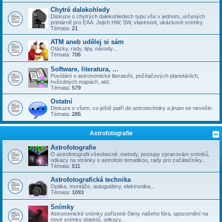
Chytré dalekohledy
Diskuze o chytrých dalekohledech typu vše v jednom, určených
primárně pro EAA. Jejich HW, SW, vlastnosti, ukázkové snímky.
Témata:
21
ATM aneb udělej si sám
Otázky, rady, tipy, návody...
Témata:
706
Software, literatura, ...
Povídání o astronomické literatuře, počítačových planetáriích,
hvězdných mapách, atd.
Témata:
579
Ostatní
Diskuze o všem, co ještě patří do astrotechniky a jinam se nevešlo
Témata:
285
Astrofotografie
Astrofotografie
O astrofotografii všeobecně, metody, postupy zpracování snímků,
odkazy na stránky s astrofoto tematikou, rady pro začátečníky...
Témata:
511
Astrofotografická technika
Optika, montáže, autoguidery, elektronika...
Témata:
1093
Snímky
Astronomické snímky pořízené členy našeho fóra, upozornění na
nové snímky objektů, odkazy...