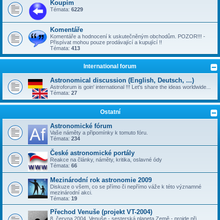
Koupím
Témata:
6229
Komentáře
Komentáře a hodnocení k uskutečněným obchodům. POZOR!!! -
Přispívat mohou pouze prodávající a kupující !!
Témata:
413
International forum
Astronomical discussion (English, Deutsch, ...)
Astroforum is goin' international !!! Let's share the ideas worldwide...
Témata:
27
Ostatní
Astronomické fórum
Vaše náměty a připomínky k tomuto fóru.
Témata:
234
České astronomické portály
Reakce na články, náměty, kritika, oslavné ódy
Témata:
66
Mezinárodní rok astronomie 2009
Diskuze o všem, co se přímo či nepřímo váže k této významné
mezinárodní akci.
Témata:
19
Přechod Venuše (projekt VT-2004)
8. června 2004, Venuše - sesterská planeta Země - projde při