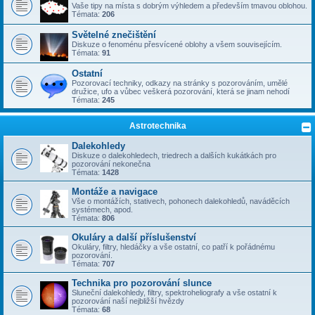
Vaše tipy na místa s dobrým výhledem a především tmavou oblohou.
Témata:
206
Světelné znečištění
Diskuze o fenoménu přesvícené oblohy a všem souvisejícím.
Témata:
91
Ostatní
Pozorovací techniky, odkazy na stránky s pozorováním, umělé
družice, ufo a vůbec veškerá pozorování, která se jinam nehodí
Témata:
245
Astrotechnika
Dalekohledy
Diskuze o dalekohledech, triedrech a dalších kukátkách pro
pozorování nekonečna
Témata:
1428
Montáže a navigace
Vše o montážích, stativech, pohonech dalekohledů, naváděcích
systémech, apod.
Témata:
806
Okuláry a další příslušenství
Okuláry, filtry, hledáčky a vše ostatní, co patří k pořádnému
pozorování.
Témata:
707
Technika pro pozorování slunce
Sluneční dalekohledy, filtry, spektroheliografy a vše ostatní k
pozorování naší nejbližší hvězdy
Témata:
68