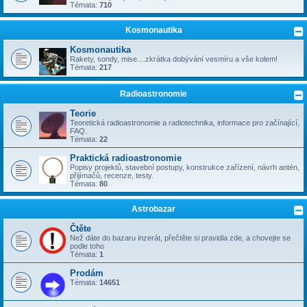
Témata:
710
Kosmonautika
Kosmonautika
Rakety, sondy, mise....zkrátka dobývání vesmíru a vše kolem!
Témata:
217
Radioastronomie
Teorie
Teoretická radioastronomie a radiotechnika, informace pro začínající,
FAQ.
Témata:
22
Praktická radioastronomie
Popisy projektů, stavební postupy, konstrukce zařízení, návrh antén,
přijímačů, recenze, testy.
Témata:
80
Astrobazar
Čtěte
Než dáte do bazaru inzerát, přečtěte si pravidla zde, a chovejte se
podle toho
Témata:
1
Prodám
Témata:
14651