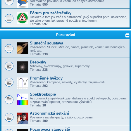
Nezávazné povídání o všem, co se týka astronomie.
Témata:
850
Fórum pro začátečníky
Diskuze o tom jak začít s astronomií, jaký si pořídit první dalekohled,
ale také o tom, jak správně používat toto fórum.
Témata:
597
Pozorování
Sluneční soustava
Pozorování Slunce, Měsíce, planet, planetek, komet, meteorických
rojů, atd.
Témata:
738
Deep-sky
Mlhoviny, hvězdokupy, galaxie, supernovy,...
Témata:
238
Proměnné hvězdy
Pozorovací kampaně, návody, výsledky, zajímavosti,...
Témata:
202
Spektroskopie
Astronomická spektroskopie, diskuze o spektroskopech, pořizování
a zpracování spekter, prezentace výsledků
Témata:
18
Astronomická setkání
Pozvánky na star-party, zážitky, pozorování.
Témata:
490
Pozorovací stanoviště