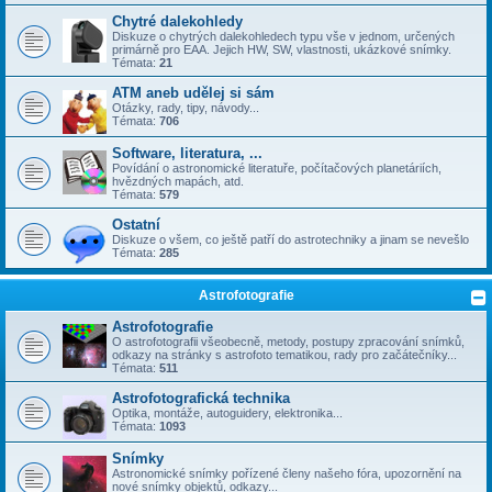
Chytré dalekohledy
Diskuze o chytrých dalekohledech typu vše v jednom, určených
primárně pro EAA. Jejich HW, SW, vlastnosti, ukázkové snímky.
Témata:
21
ATM aneb udělej si sám
Otázky, rady, tipy, návody...
Témata:
706
Software, literatura, ...
Povídání o astronomické literatuře, počítačových planetáriích,
hvězdných mapách, atd.
Témata:
579
Ostatní
Diskuze o všem, co ještě patří do astrotechniky a jinam se nevešlo
Témata:
285
Astrofotografie
Astrofotografie
O astrofotografii všeobecně, metody, postupy zpracování snímků,
odkazy na stránky s astrofoto tematikou, rady pro začátečníky...
Témata:
511
Astrofotografická technika
Optika, montáže, autoguidery, elektronika...
Témata:
1093
Snímky
Astronomické snímky pořízené členy našeho fóra, upozornění na
nové snímky objektů, odkazy...