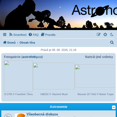
Smartfeed
FAQ
Pravidla
H
Domů
Obsah fóra
l
Právě je 08. 08. 2026, 21:18
e
Fotogalerie (
astrofotky.cz
)
Nahrát jiné snímky
d
a
t
IC1795 © František Tůma
VdB152 © Vlastimil Musil
Messier 20 Trifid © Martin Trojan
Astronomie
Všeobecná diskuze