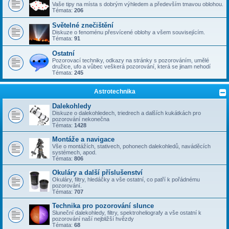
Vaše tipy na místa s dobrým výhledem a především tmavou oblohou.
Témata:
206
Světelné znečištění
Diskuze o fenoménu přesvícené oblohy a všem souvisejícím.
Témata:
91
Ostatní
Pozorovací techniky, odkazy na stránky s pozorováním, umělé
družice, ufo a vůbec veškerá pozorování, která se jinam nehodí
Témata:
245
Astrotechnika
Dalekohledy
Diskuze o dalekohledech, triedrech a dalších kukátkách pro
pozorování nekonečna
Témata:
1428
Montáže a navigace
Vše o montážích, stativech, pohonech dalekohledů, naváděcích
systémech, apod.
Témata:
806
Okuláry a další příslušenství
Okuláry, filtry, hledáčky a vše ostatní, co patří k pořádnému
pozorování.
Témata:
707
Technika pro pozorování slunce
Sluneční dalekohledy, filtry, spektroheliografy a vše ostatní k
pozorování naší nejbližší hvězdy
Témata:
68