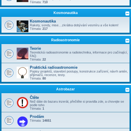
Témata:
710
Kosmonautika
Kosmonautika
Rakety, sondy, mise....zkrátka dobývání vesmíru a vše kolem!
Témata:
217
Radioastronomie
Teorie
Teoretická radioastronomie a radiotechnika, informace pro začínající,
FAQ.
Témata:
22
Praktická radioastronomie
Popisy projektů, stavební postupy, konstrukce zařízení, návrh antén,
přijímačů, recenze, testy.
Témata:
80
Astrobazar
Čtěte
Než dáte do bazaru inzerát, přečtěte si pravidla zde, a chovejte se
podle toho
Témata:
1
Prodám
Témata:
14651