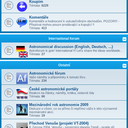
Koupím
Témata:
6229
Komentáře
Komentáře a hodnocení k uskutečněným obchodům. POZOR!!! -
Přispívat mohou pouze prodávající a kupující !!
Témata:
413
International forum
Astronomical discussion (English, Deutsch, ...)
Astroforum is goin' international !!! Let's share the ideas worldwide...
Témata:
27
Ostatní
Astronomické fórum
Vaše náměty a připomínky k tomuto fóru.
Témata:
234
České astronomické portály
Reakce na články, náměty, kritika, oslavné ódy
Témata:
66
Mezinárodní rok astronomie 2009
Diskuze o všem, co se přímo či nepřímo váže k této významné
mezinárodní akci.
Témata:
19
Přechod Venuše (projekt VT-2004)
8. června 2004, Venuše - sesterská planeta Země - projde při