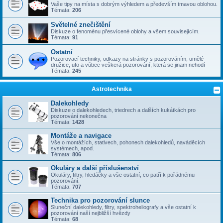
Vaše tipy na místa s dobrým výhledem a především tmavou oblohou.
Témata:
206
Světelné znečištění
Diskuze o fenoménu přesvícené oblohy a všem souvisejícím.
Témata:
91
Ostatní
Pozorovací techniky, odkazy na stránky s pozorováním, umělé
družice, ufo a vůbec veškerá pozorování, která se jinam nehodí
Témata:
245
Astrotechnika
Dalekohledy
Diskuze o dalekohledech, triedrech a dalších kukátkách pro
pozorování nekonečna
Témata:
1428
Montáže a navigace
Vše o montážích, stativech, pohonech dalekohledů, naváděcích
systémech, apod.
Témata:
806
Okuláry a další příslušenství
Okuláry, filtry, hledáčky a vše ostatní, co patří k pořádnému
pozorování.
Témata:
707
Technika pro pozorování slunce
Sluneční dalekohledy, filtry, spektroheliografy a vše ostatní k
pozorování naší nejbližší hvězdy
Témata:
68