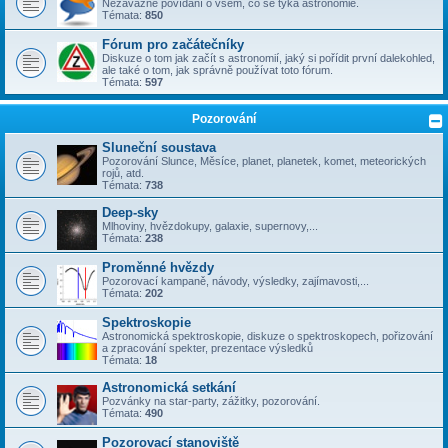
Nezávazné povídání o všem, co se týka astronomie.
Témata:
850
Fórum pro začátečníky
Diskuze o tom jak začít s astronomií, jaký si pořídit první dalekohled,
ale také o tom, jak správně používat toto fórum.
Témata:
597
Pozorování
Sluneční soustava
Pozorování Slunce, Měsíce, planet, planetek, komet, meteorických
rojů, atd.
Témata:
738
Deep-sky
Mlhoviny, hvězdokupy, galaxie, supernovy,...
Témata:
238
Proměnné hvězdy
Pozorovací kampaně, návody, výsledky, zajímavosti,...
Témata:
202
Spektroskopie
Astronomická spektroskopie, diskuze o spektroskopech, pořizování
a zpracování spekter, prezentace výsledků
Témata:
18
Astronomická setkání
Pozvánky na star-party, zážitky, pozorování.
Témata:
490
Pozorovací stanoviště