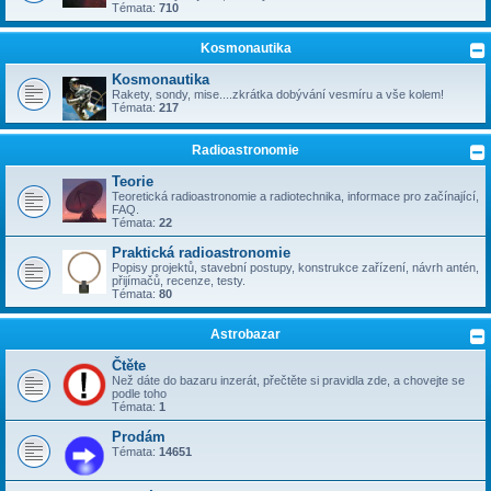
Témata:
710
Kosmonautika
Kosmonautika
Rakety, sondy, mise....zkrátka dobývání vesmíru a vše kolem!
Témata:
217
Radioastronomie
Teorie
Teoretická radioastronomie a radiotechnika, informace pro začínající,
FAQ.
Témata:
22
Praktická radioastronomie
Popisy projektů, stavební postupy, konstrukce zařízení, návrh antén,
přijímačů, recenze, testy.
Témata:
80
Astrobazar
Čtěte
Než dáte do bazaru inzerát, přečtěte si pravidla zde, a chovejte se
podle toho
Témata:
1
Prodám
Témata:
14651