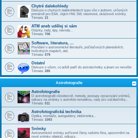
Chytré dalekohledy
Diskuze o chytrých dalekohledech typu vše v jednom, určených
primárně pro EAA. Jejich HW, SW, vlastnosti, ukázkové snímky.
Témata:
21
ATM aneb udělej si sám
Otázky, rady, tipy, návody...
Témata:
706
Software, literatura, ...
Povídání o astronomické literatuře, počítačových planetáriích,
hvězdných mapách, atd.
Témata:
579
Ostatní
Diskuze o všem, co ještě patří do astrotechniky a jinam se nevešlo
Témata:
285
Astrofotografie
Astrofotografie
O astrofotografii všeobecně, metody, postupy zpracování snímků,
odkazy na stránky s astrofoto tematikou, rady pro začátečníky...
Témata:
511
Astrofotografická technika
Optika, montáže, autoguidery, elektronika...
Témata:
1093
Snímky
Astronomické snímky pořízené členy našeho fóra, upozornění na
nové snímky objektů, odkazy...