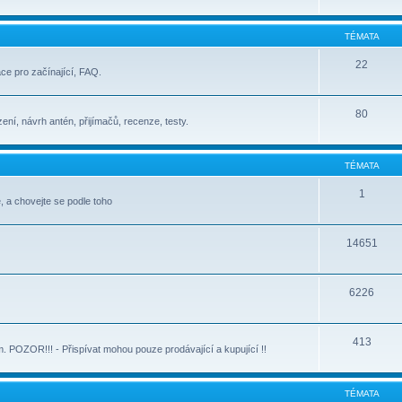
TÉMATA
22
ace pro začínající, FAQ.
80
ení, návrh antén, přijímačů, recenze, testy.
TÉMATA
1
, a chovejte se podle toho
14651
6226
413
POZOR!!! - Přispívat mohou pouze prodávající a kupující !!
TÉMATA