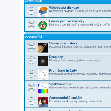
ASTRONOMIE
Všeobecná diskuze
Nezávazné povídání o všem, co se týka astronomi
Fórum pro začátečníky
Diskuze o tom jak začít s astronomií, jaký si pořídi
POZOROVÁNÍ
Sluneční soustava
Pozorování Slunce, Měsíce, planet, planetek, komet
Deep-sky
Mlhoviny, hvězdokupy, galaxie, supernovy,...
Proměnné hvězdy
Pozorovací kampaně, návody, výsledky, zajímavosti
Spektroskopie
Astronomická spektroskopie, diskuze o spektrosko
Astronomická setkání
Pozvánky na star-party, zážitky, pozorování.