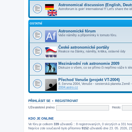
Astronomical discussion (English, Deutsc
Astroforum is goin' international !!! Let's share the i
OSTATNÍ
Astronomické fórum
Vaše náměty a připomínky k tomuto fóru.
České astronomické portály
Reakce na články, náměty, kritika, oslavné ódy
Mezinárodní rok astronomie 2009
Diskuze o všem, co se přímo či nepřímo váže k té
Přechod Venuše (projekt VT-2004)
8. června 2004, Venuše - sesterská planeta Země - 
2004.astro.cz
PŘIHLÁSIT SE
•
REGISTROVAT
Uživatelské jméno:
Heslo:
KDO JE ONLINE
Ve fóru je celkem
339
uživatelů :: 8 registrovaných, 0 skrytých a 331 ho
Nejvíce zde současně bylo přítomno
9152
uživatelů dne 23. 05. 2026, 2