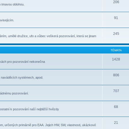
206
m tmavou oblohou.
91
visejícím.
245
ním, umělé družice, ufo a vůbec veškerá pozorování, která se jinam
TÉMATA
1428
átkách pro pozorování nekonečna
806
, naváděcích systémech, apod.
707
pořádnému pozorování.
68
e ostatní k pozorování naší nejbližší hvězdy
21
om, určených primárně pro EAA. Jejich HW, SW, vlastnosti, ukázkové