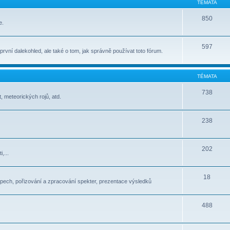
TÉMATA
850
e.
597
t první dalekohled, ale také o tom, jak správně používat toto fórum.
TÉMATA
738
, meteorických rojů, atd.
238
202
,...
18
pech, pořizování a zpracování spekter, prezentace výsledků
488