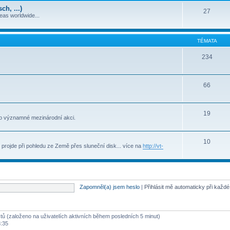
h, ...)
27
deas worldwide...
TÉMATA
234
66
19
to významné mezinárodní akci.
10
projde při pohledu ze Země přes sluneční disk... více na
http://vt-
Zapomněl(a) jsem heslo
|
Přihlásit mě automaticky při každ
stů (založeno na uživatelích aktivních během posledních 5 minut)
3:35