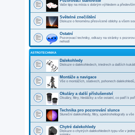
Pozorovací stanoviště
Vaše tipy na místa s dobrým výhledem a předevší
Světelné znečištění
Diskuze o fenoménu přesvícené oblohy a všem sou
Ostatní
Pozorovací techniky, odkazy na stránky s pozorová
nehodí
ASTROTECHNIKA
Dalekohledy
Diskuze o dalekohledech, triedrech a dalších kuk
Montáže a navigace
Vše o montážích, stativech, pohonech dalekohledů
Okuláry a další příslušenství
Okuláry, filtry, hledáčky a vše ostatní, co patří k 
Technika pro pozorování slunce
Sluneční dalekohledy, filtry, spektroheliografy a vš
Chytré dalekohledy
Diskuze o chytrých dalekohledech typu vše v jedn
snímky.