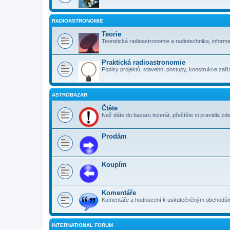
RADIOASTRONOMIE
Teorie
Teoretická radioastronomie a radiotechnika, inform
Praktická radioastronomie
Popisy projektů, stavební postupy, konstrukce zaříz
ASTROBAZAR
Čtěte
Než dáte do bazaru inzerát, přečtěte si pravidla zde
Prodám
Koupím
Komentáře
Komentáře a hodnocení k uskutečněným obchodům. 
INTERNATIONAL FORUM