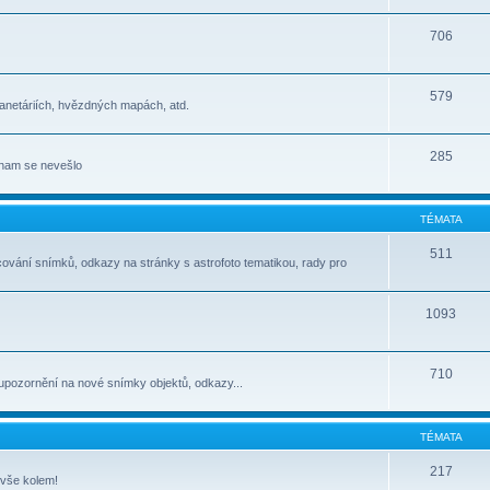
706
579
lanetáriích, hvězdných mapách, atd.
285
jinam se nevešlo
TÉMATA
511
cování snímků, odkazy na stránky s astrofoto tematikou, rady pro
1093
710
upozornění na nové snímky objektů, odkazy...
TÉMATA
217
 vše kolem!