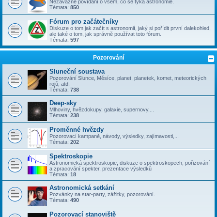
Nezávazné povídání o všem, co se týka astronomie.
Témata:
850
Fórum pro začátečníky
Diskuze o tom jak začít s astronomií, jaký si pořídit první dalekohled,
ale také o tom, jak správně používat toto fórum.
Témata:
597
Pozorování
Sluneční soustava
Pozorování Slunce, Měsíce, planet, planetek, komet, meteorických
rojů, atd.
Témata:
738
Deep-sky
Mlhoviny, hvězdokupy, galaxie, supernovy,...
Témata:
238
Proměnné hvězdy
Pozorovací kampaně, návody, výsledky, zajímavosti,...
Témata:
202
Spektroskopie
Astronomická spektroskopie, diskuze o spektroskopech, pořizování
a zpracování spekter, prezentace výsledků
Témata:
18
Astronomická setkání
Pozvánky na star-party, zážitky, pozorování.
Témata:
490
Pozorovací stanoviště