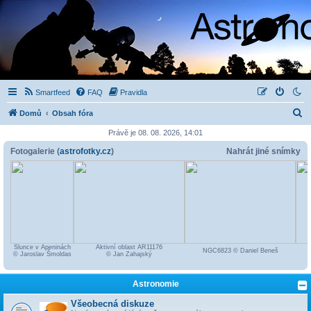
Smartfeed
FAQ
Pravidla
H
Domů
Obsah fóra
l
Právě je 08. 08. 2026, 14:01
e
Fotogalerie (
astrofotky.cz
)
Nahrát jiné snímky
d
a
t
Slunce v Apeninách
Aktivní oblast AR11176
NGC6823 © Daniel Beneš
© Jaroslav Šmoldas
© Jan Zahajský
Astronomie
Všeobecná diskuze