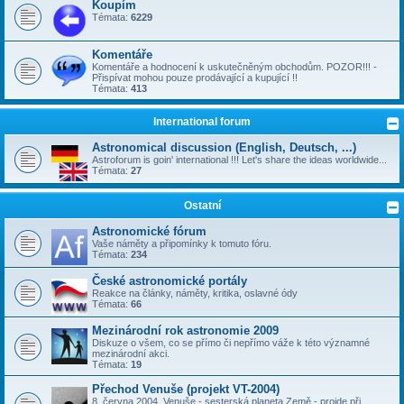
Koupím
Témata:
6229
Komentáře
Komentáře a hodnocení k uskutečněným obchodům. POZOR!!! -
Přispívat mohou pouze prodávající a kupující !!
Témata:
413
International forum
Astronomical discussion (English, Deutsch, ...)
Astroforum is goin' international !!! Let's share the ideas worldwide...
Témata:
27
Ostatní
Astronomické fórum
Vaše náměty a připomínky k tomuto fóru.
Témata:
234
České astronomické portály
Reakce na články, náměty, kritika, oslavné ódy
Témata:
66
Mezinárodní rok astronomie 2009
Diskuze o všem, co se přímo či nepřímo váže k této významné
mezinárodní akci.
Témata:
19
Přechod Venuše (projekt VT-2004)
8. června 2004, Venuše - sesterská planeta Země - projde při