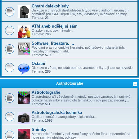
Chytré dalekohledy
Diskuze o chytrých dalekohledech typu vše v jednom, určených
primárně pro EAA. Jejich HW, SW, vlastnosti, ukázkové snímky.
Témata:
21
ATM aneb udělej si sám
Otázky, rady, tipy, návody...
Témata:
706
Software, literatura, ...
Povídání o astronomické literatuře, počítačových planetáriích,
hvězdných mapách, atd.
Témata:
579
Ostatní
Diskuze o všem, co ještě patří do astrotechniky a jinam se nevešlo
Témata:
285
Astrofotografie
Astrofotografie
O astrofotografii všeobecně, metody, postupy zpracování snímků,
odkazy na stránky s astrofoto tematikou, rady pro začátečníky...
Témata:
511
Astrofotografická technika
Optika, montáže, autoguidery, elektronika...
Témata:
1093
Snímky
Astronomické snímky pořízené členy našeho fóra, upozornění na
nové snímky objektů, odkazy...