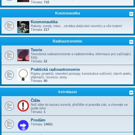
Témata:
710
Kosmonautika
Kosmonautika
Rakety, sondy, mise....zkrátka dobývání vesmíru a vše kolem!
Témata:
217
Radioastronomie
Teorie
Teoretická radioastronomie a radiotechnika, informace pro začínající,
FAQ.
Témata:
22
Praktická radioastronomie
Popisy projektů, stavební postupy, konstrukce zařízení, návrh antén,
přijímačů, recenze, testy.
Témata:
80
Astrobazar
Čtěte
Než dáte do bazaru inzerát, přečtěte si pravidla zde, a chovejte se
podle toho
Témata:
1
Prodám
Témata:
14651