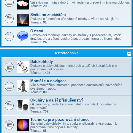
Vaše tipy na místa s dobrým výhledem a především tmavou oblohou.
Témata:
206
Světelné znečištění
Diskuze o fenoménu přesvícené oblohy a všem souvisejícím.
Témata:
91
Ostatní
Pozorovací techniky, odkazy na stránky s pozorováním, umělé
družice, ufo a vůbec veškerá pozorování, která se jinam nehodí
Témata:
245
Astrotechnika
Dalekohledy
Diskuze o dalekohledech, triedrech a dalších kukátkách pro
pozorování nekonečna
Témata:
1428
Montáže a navigace
Vše o montážích, stativech, pohonech dalekohledů, naváděcích
systémech, apod.
Témata:
806
Okuláry a další příslušenství
Okuláry, filtry, hledáčky a vše ostatní, co patří k pořádnému
pozorování.
Témata:
707
Technika pro pozorování slunce
Sluneční dalekohledy, filtry, spektroheliografy a vše ostatní k
pozorování naší nejbližší hvězdy
Témata:
68