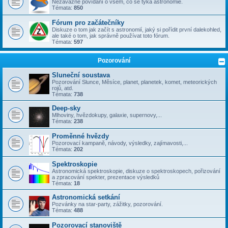
Nezávazné povídání o všem, co se týka astronomie.
Témata:
850
Fórum pro začátečníky
Diskuze o tom jak začít s astronomií, jaký si pořídit první dalekohled,
ale také o tom, jak správně používat toto fórum.
Témata:
597
Pozorování
Sluneční soustava
Pozorování Slunce, Měsíce, planet, planetek, komet, meteorických
rojů, atd.
Témata:
738
Deep-sky
Mlhoviny, hvězdokupy, galaxie, supernovy,...
Témata:
238
Proměnné hvězdy
Pozorovací kampaně, návody, výsledky, zajímavosti,...
Témata:
202
Spektroskopie
Astronomická spektroskopie, diskuze o spektroskopech, pořizování
a zpracování spekter, prezentace výsledků
Témata:
18
Astronomická setkání
Pozvánky na star-party, zážitky, pozorování.
Témata:
488
Pozorovací stanoviště