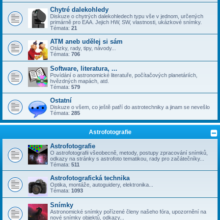
Chytré dalekohledy
Diskuze o chytrých dalekohledech typu vše v jednom, určených
primárně pro EAA. Jejich HW, SW, vlastnosti, ukázkové snímky.
Témata:
21
ATM aneb udělej si sám
Otázky, rady, tipy, návody...
Témata:
706
Software, literatura, ...
Povídání o astronomické literatuře, počítačových planetáriích,
hvězdných mapách, atd.
Témata:
579
Ostatní
Diskuze o všem, co ještě patří do astrotechniky a jinam se nevešlo
Témata:
285
Astrofotografie
Astrofotografie
O astrofotografii všeobecně, metody, postupy zpracování snímků,
odkazy na stránky s astrofoto tematikou, rady pro začátečníky...
Témata:
511
Astrofotografická technika
Optika, montáže, autoguidery, elektronika...
Témata:
1093
Snímky
Astronomické snímky pořízené členy našeho fóra, upozornění na
nové snímky objektů, odkazy...