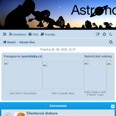
Smartfeed
FAQ
Pravidla
H
Domů
Obsah fóra
l
Právě je 06. 08. 2026, 21:27
e
Fotogalerie (
astrofotky.cz
)
Nahrát jiné snímky
d
a
t
Kráter Vitello a okolí
NGC3344 © Pavel Böhm
M30 © Zdeněk Sikač
M
© Martin Trojan
Astronomie
Všeobecná diskuze