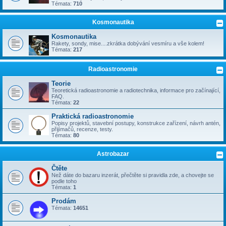
Témata:
710
Kosmonautika
Kosmonautika
Rakety, sondy, mise....zkrátka dobývání vesmíru a vše kolem!
Témata:
217
Radioastronomie
Teorie
Teoretická radioastronomie a radiotechnika, informace pro začínající,
FAQ.
Témata:
22
Praktická radioastronomie
Popisy projektů, stavební postupy, konstrukce zařízení, návrh antén,
přijímačů, recenze, testy.
Témata:
80
Astrobazar
Čtěte
Než dáte do bazaru inzerát, přečtěte si pravidla zde, a chovejte se
podle toho
Témata:
1
Prodám
Témata:
14651