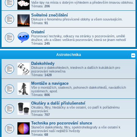
Vaše tipy na místa s dobrým výhledem a především tmavou oblohou.
Témata:
206
Světelné znečištění
Diskuze o fenoménu přesvícené oblohy a všem souvisejícím.
Témata:
91
Ostatní
Pozorovací techniky, odkazy na stránky s pozorováním, umělé
družice, ufo a vůbec veškerá pozorování, která se jinam nehodí
Témata:
245
Astrotechnika
Dalekohledy
Diskuze o dalekohledech, triedrech a dalších kukátkách pro
pozorování nekonečna
Témata:
1428
Montáže a navigace
Vše o montážích, stativech, pohonech dalekohledů, naváděcích
systémech, apod.
Témata:
806
Okuláry a další příslušenství
Okuláry, filtry, hledáčky a vše ostatní, co patří k pořádnému
pozorování.
Témata:
707
Technika pro pozorování slunce
Sluneční dalekohledy, filtry, spektroheliografy a vše ostatní k
pozorování naší nejbližší hvězdy
Témata:
68