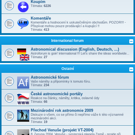
Koupím
Témata:
6226
Komentáře
Komentáře a hodnocení k uskutečněným obchodům. POZOR!!! -
Přispívat mohou pouze prodávající a kupující !!
Témata:
413
International forum
Astronomical discussion (English, Deutsch, ...)
Astroforum is goin' international !!! Let's share the ideas worldwide...
Témata:
27
Ostatní
Astronomické fórum
Vaše náměty a připomínky k tomuto fóru.
Témata:
234
České astronomické portály
Reakce na články, náměty, kritika, oslavné ódy
Témata:
66
Mezinárodní rok astronomie 2009
Diskuze o všem, co se přímo či nepřímo váže k této významné
mezinárodní akci.
Témata:
19
Přechod Venuše (projekt VT-2004)
8. června 2004, Venuše - sesterská planeta Země - projde při